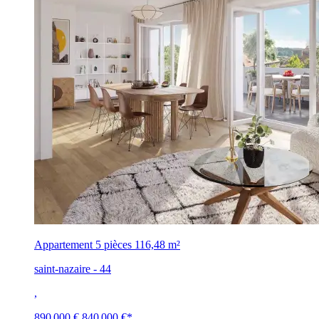
Appartement 5 pièces
116,48 m²
saint-nazaire - 44
,
890 000 €
840 000 €
*