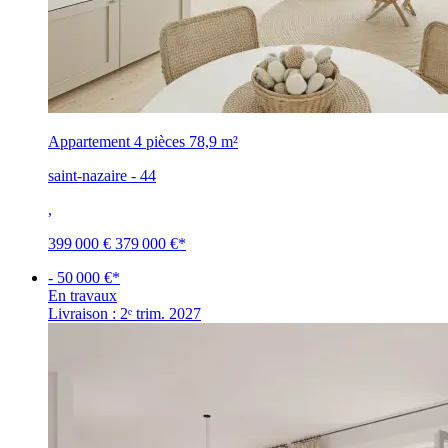
Appartement 4 pièces
78,9 m²
saint-nazaire - 44
,
399 000 €
379 000 €
*
- 50 000 €*
En travaux
Livraison : 2ᵉ trim. 2027