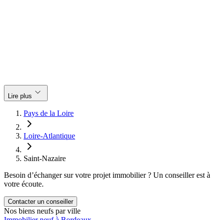
keyboard_arrow_down
Lire plus
Pays de la Loire
Loire-Atlantique
Saint-Nazaire
Besoin d’échanger sur votre projet immobilier ? Un conseiller est à
votre écoute.
Contacter un conseiller
Nos biens neufs par ville
Immobilier neuf à Bordeaux