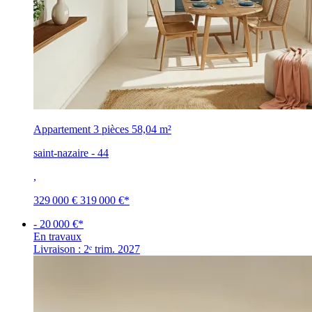
Appartement 3 pièces
58,04 m²
saint-nazaire - 44
,
329 000 €
319 000 €
*
- 20 000 €*
En travaux
Livraison : 2ᵉ trim. 2027