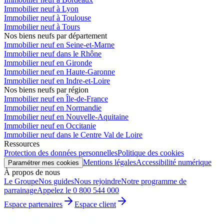
Immobilier neuf à Lyon
Immobilier neuf à Toulouse
Immobilier neuf à Tours
Nos biens neufs par département
Immobilier neuf en Seine-et-Marne
Immobilier neuf dans le Rhône
Immobilier neuf en Gironde
Immobilier neuf en Haute-Garonne
Immobilier neuf en Indre-et-Loire
Nos biens neufs par région
Immobilier neuf en Île-de-France
Immobilier neuf en Normandie
Immobilier neuf en Nouvelle-Aquitaine
Immobilier neuf en Occitanie
Immobilier neuf dans le Centre Val de Loire
Ressources
Protection des données personnelles
Politique des cookies
Mentions légales
Accessibilité numérique
Paramétrer mes cookies
À propos de nous
Le Groupe
Nos guides
Nous rejoindre
Notre programme de
parrainage
Appelez le 0 800 544 000
Espace partenaires
Espace client