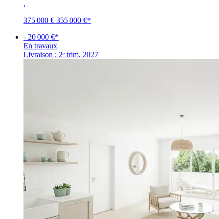
,
375 000 €
355 000 €
*
- 20 000 €*
En travaux
Livraison : 2ᵉ trim. 2027