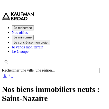
0 800 544 000
(service et appel gratuit)
Je recherche
Nos offres
Je m'informe
Je concrétise mon projet
Je vends mon terrain
Le Groupe
Rechercher une ville, une région...
person
phone
Nos biens immobiliers neufs :
Saint-Nazaire