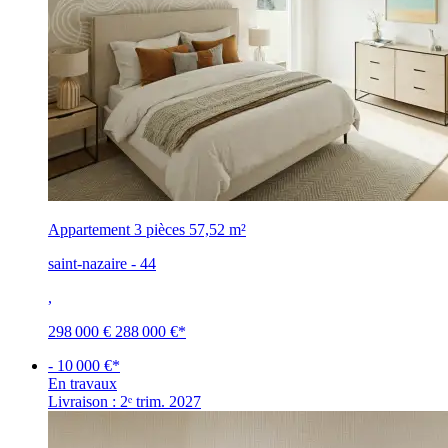
Appartement 3 pièces
57,52 m²
saint-nazaire - 44
,
298 000 €
288 000 €
*
- 10 000 €*
En travaux
Livraison : 2ᵉ trim. 2027