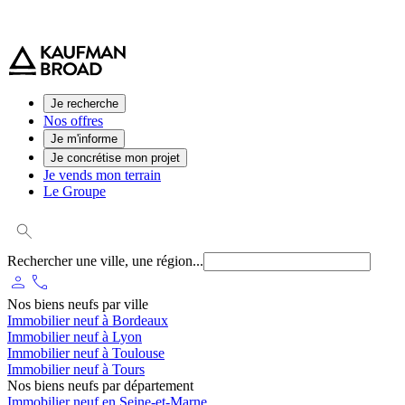
0 800 544 000
(service et appel gratuit)
Je recherche
Nos offres
Je m'informe
Je concrétise mon projet
Je vends mon terrain
Le Groupe
Rechercher une ville, une région...
person
phone
Nos biens neufs par ville
Immobilier neuf à Bordeaux
Immobilier neuf à Lyon
Immobilier neuf à Toulouse
Immobilier neuf à Tours
Nos biens neufs par département
Immobilier neuf en Seine-et-Marne