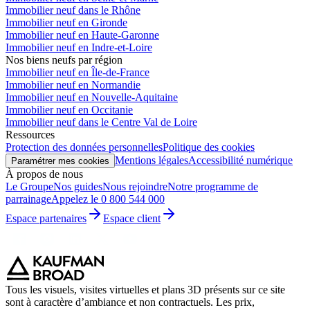
Immobilier neuf dans le Rhône
Immobilier neuf en Gironde
Immobilier neuf en Haute-Garonne
Immobilier neuf en Indre-et-Loire
Nos biens neufs par région
Immobilier neuf en Île-de-France
Immobilier neuf en Normandie
Immobilier neuf en Nouvelle-Aquitaine
Immobilier neuf en Occitanie
Immobilier neuf dans le Centre Val de Loire
Ressources
Protection des données personnelles
Politique des cookies
Mentions légales
Accessibilité numérique
Paramétrer mes cookies
À propos de nous
Le Groupe
Nos guides
Nous rejoindre
Notre programme de
parrainage
Appelez le 0 800 544 000
Espace partenaires
Espace client
Tous les visuels, visites virtuelles et plans 3D présents sur ce site
sont à caractère d’ambiance et non contractuels. Les prix,