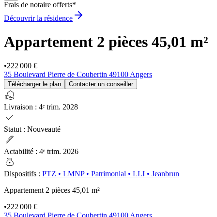
Frais de notaire offerts*
Découvrir la résidence
Appartement 2 pièces
45,01 m²
•
222 000 €
35 Boulevard Pierre de Coubertin 49100 Angers
Télécharger le plan
Contacter un conseiller
real_estate_agent
Livraison
:
4ᵉ trim. 2028
check
Statut
:
Nouveauté
ink_pen
Actabilité
:
4ᵉ trim. 2026
money_bag
Dispositifs
:
PTZ
•
LMNP
•
Patrimonial
•
LLI
•
Jeanbrun
Appartement 2 pièces
45,01 m²
•
222 000 €
35 Boulevard Pierre de Coubertin 49100 Angers