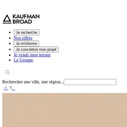
0 800 544 000
(service et appel gratuit)
Je recherche
Nos offres
Je m'informe
Je concrétise mon projet
Je vends mon terrain
Le Groupe
Rechercher une ville, une région...
person
phone