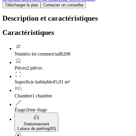
Télécharger le plan
Contacter un conseiller
Description et caractéristiques
Caractéristiques
tag
Numéro lot commercial
B208
home
Pièces
2 pièces
crop_free
Superficie habitable
45,01 m²
hotel
Chambre
1 chambre
floor
Étage
2ème étage
directions_car
Stationnement
1 place de parking
(
93
)
explore