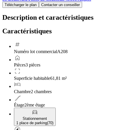
Télécharger le plan
Contacter un conseiller
Description et caractéristiques
Caractéristiques
tag
Numéro lot commercial
A208
home
Pièces
3 pièces
crop_free
Superficie habitable
61,81 m²
hotel
Chambre
2 chambres
floor
Étage
2ème étage
directions_car
Stationnement
1 place de parking
(
70
)
explore