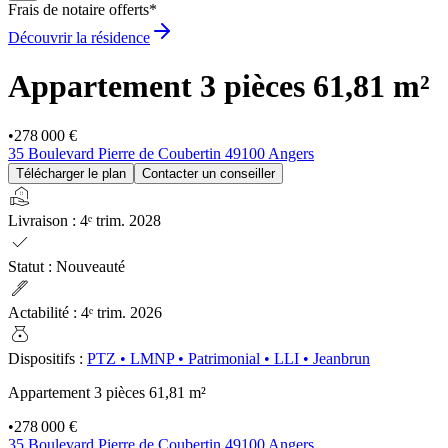
Frais de notaire offerts*
Découvrir la résidence
Appartement 3 pièces
61,81 m²
•
278 000 €
35 Boulevard Pierre de Coubertin 49100 Angers
Télécharger le plan
Contacter un conseiller
real_estate_agent
Livraison
:
4ᵉ trim. 2028
check
Statut
:
Nouveauté
ink_pen
Actabilité
:
4ᵉ trim. 2026
money_bag
Dispositifs
:
PTZ
•
LMNP
•
Patrimonial
•
LLI
•
Jeanbrun
Appartement 3 pièces
61,81 m²
•
278 000 €
35 Boulevard Pierre de Coubertin 49100 Angers