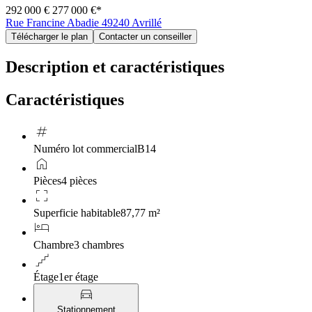
292 000 €
277 000 €
*
Rue Francine Abadie 49240 Avrillé
Télécharger le plan
Contacter un conseiller
Description et caractéristiques
Caractéristiques
tag
Numéro lot commercial
B14
home
Pièces
4 pièces
crop_free
Superficie habitable
87,77 m²
hotel
Chambre
3 chambres
floor
Étage
1er étage
directions_car
Stationnement