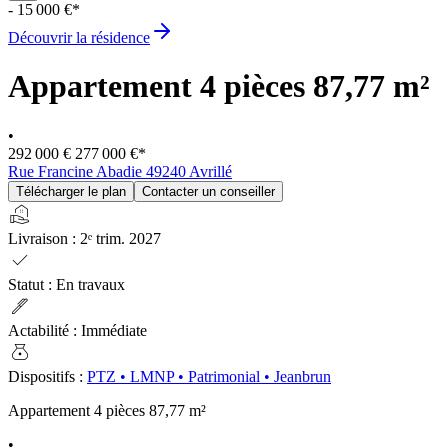
- 15 000 €*
Découvrir la résidence
Appartement 4 pièces
87,77 m²
•
292 000 €
277 000 €
*
Rue Francine Abadie 49240 Avrillé
Télécharger le plan
Contacter un conseiller
real_estate_agent
Livraison
:
2ᵉ trim. 2027
check
Statut
:
En travaux
ink_pen
Actabilité
:
Immédiate
money_bag
Dispositifs
:
PTZ
•
LMNP
•
Patrimonial
•
Jeanbrun
Appartement 4 pièces
87,77 m²
•