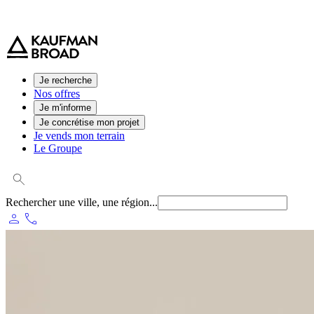
0 800 544 000
(service et appel gratuit)
Je recherche
Nos offres
Je m'informe
Je concrétise mon projet
Je vends mon terrain
Le Groupe
Rechercher une ville, une région...
person
phone