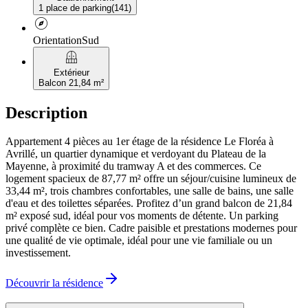
1 place de parking
(
141
)
explore
Orientation
Sud
balcony
Extérieur
Balcon 21,84 m²
Description
Appartement 4 pièces au 1er étage de la résidence Le Floréa à
Avrillé, un quartier dynamique et verdoyant du Plateau de la
Mayenne, à proximité du tramway A et des commerces. Ce
logement spacieux de 87,77 m² offre un séjour/cuisine lumineux de
33,44 m², trois chambres confortables, une salle de bains, une salle
d'eau et des toilettes séparées. Profitez d’un grand balcon de 21,84
m² exposé sud, idéal pour vos moments de détente. Un parking
privé complète ce bien. Cadre paisible et prestations modernes pour
une qualité de vie optimale, idéal pour une vie familiale ou un
investissement.
Découvrir la résidence