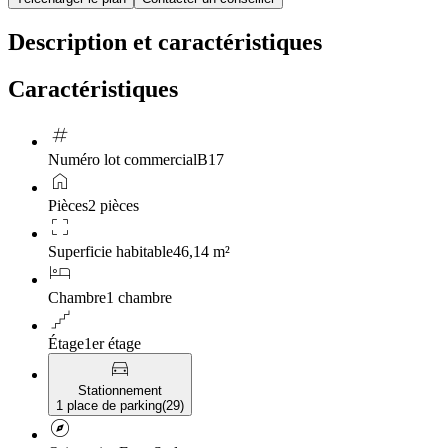
Description et caractéristiques
Caractéristiques
tag
Numéro lot commercial
B17
home
Pièces
2 pièces
crop_free
Superficie habitable
46,14 m²
hotel
Chambre
1 chambre
floor
Étage
1er étage
directions_car
Stationnement
1 place de parking
(
29
)
explore