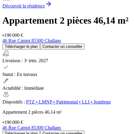
Découvrir la résidence
Appartement 2 pièces
46,14 m²
•
190 000 €
46 Rue Carnot 85300 Challans
Télécharger le plan
Contacter un conseiller
real_estate_agent
Livraison
:
3ᵉ trim. 2027
check
Statut
:
En travaux
ink_pen
Actabilité
:
Immédiate
money_bag
Dispositifs
:
PTZ
•
LMNP
•
Patrimonial
•
LLI
•
Jeanbrun
Appartement 2 pièces
46,14 m²
•
190 000 €
46 Rue Carnot 85300 Challans
Télécharger le plan
Contacter un conseiller