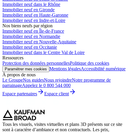
Immobilier neuf dans le Rhône
Immobilier neuf en Gironde
Immobilier neuf en Haute-Garonne
Immobilier neuf en Indre-et-Loire
Nos biens neufs par région
Immobilier neuf en Île-de-France
Immobilier neuf en Normandie
Immobilier neuf en Nouvelle-Aquitaine
Immobilier neuf en Occitanie
Immobilier neuf dans le Centre Val de Loire
Ressources
Protection des données personnelles
Politique des cookies
Mentions légales
Accessibilité numérique
Paramétrer mes cookies
À propos de nous
Le Groupe
Nos guides
Nous rejoindre
Notre programme de
parrainage
Appelez le 0 800 544 000
Espace partenaires
Espace client
Tous les visuels, visites virtuelles et plans 3D présents sur ce site
sont à caractère d’ambiance et non contractuels. Les prix,