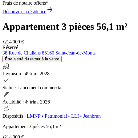
Frais de notaire offerts*
Découvrir la résidence
Appartement 3 pièces
56,1 m²
•
214 000 €
Réservé
38 Rue de Challans 85160 Saint-Jean-de-Monts
Être alerté du retour à la vente
real_estate_agent
Livraison
:
4ᵉ trim. 2028
check
Statut
:
Lancement commercial
ink_pen
Actabilité
:
4ᵉ trim. 2026
money_bag
Dispositifs
:
LMNP
•
Patrimonial
•
LLI
•
Jeanbrun
Appartement 3 pièces
56,1 m²
•
214 000 €