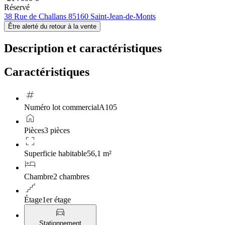
Réservé
38 Rue de Challans 85160 Saint-Jean-de-Monts
Être alerté du retour à la vente
Description et caractéristiques
Caractéristiques
tag
Numéro lot commercial
A105
home
Pièces
3 pièces
crop_free
Superficie habitable
56,1 m²
hotel
Chambre
2 chambres
floor
Étage
1er étage
directions_car
Stationnement