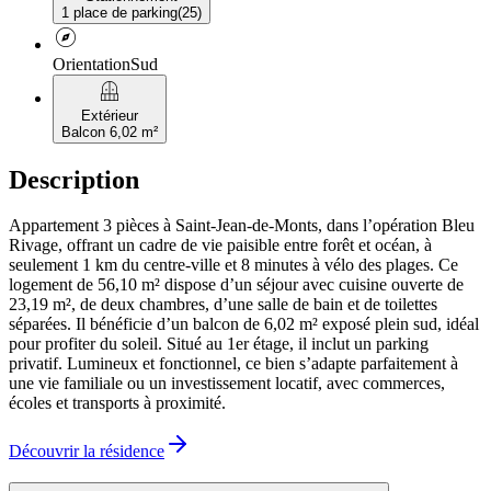
1 place de parking
(
25
)
explore
Orientation
Sud
balcony
Extérieur
Balcon 6,02 m²
Description
Appartement 3 pièces à Saint-Jean-de-Monts, dans l’opération Bleu
Rivage, offrant un cadre de vie paisible entre forêt et océan, à
seulement 1 km du centre-ville et 8 minutes à vélo des plages. Ce
logement de 56,10 m² dispose d’un séjour avec cuisine ouverte de
23,19 m², de deux chambres, d’une salle de bain et de toilettes
séparées. Il bénéficie d’un balcon de 6,02 m² exposé plein sud, idéal
pour profiter du soleil. Situé au 1er étage, il inclut un parking
privatif. Lumineux et fonctionnel, ce bien s’adapte parfaitement à
une vie familiale ou un investissement locatif, avec commerces,
écoles et transports à proximité.
Découvrir la résidence