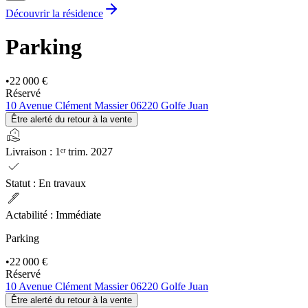
Découvrir la résidence
Parking
•
22 000 €
Réservé
10 Avenue Clément Massier 06220 Golfe Juan
Être alerté du retour à la vente
real_estate_agent
Livraison
:
1ᵉʳ trim. 2027
check
Statut
:
En travaux
ink_pen
Actabilité
:
Immédiate
Parking
•
22 000 €
Réservé
10 Avenue Clément Massier 06220 Golfe Juan
Être alerté du retour à la vente