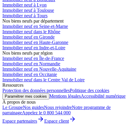
Immobilier neuf à Lyon
Immobilier neuf à Toulouse
Immobilier neuf à Tours
Nos biens neufs par département
Immobilier neuf en Seine-et-Marne
Immobilier neuf dans le Rhône
Immobilier neuf en Gironde
Immobilier neuf en Haute-Garonne
Immobilier neuf en Indre-et-Loire
Nos biens neufs par région
Immobilier neuf en Île-de-France
Immobilier neuf en Normandie
Immobilier neuf en Nouvelle-Aquitaine
Immobilier neuf en Occitanie
Immobilier neuf dans le Centre Val de Loire
Ressources
Protection des données personnelles
Politique des cookies
Mentions légales
Accessibilité numérique
Paramétrer mes cookies
À propos de nous
Le Groupe
Nos guides
Nous rejoindre
Notre programme de
parrainage
Appelez le 0 800 544 000
Espace partenaires
Espace client