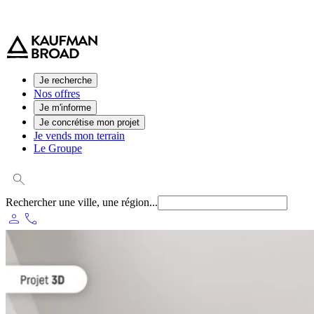
0 800 544 000
(service et appel gratuit)
Je recherche
Nos offres
Je m'informe
Je concrétise mon projet
Je vends mon terrain
Le Groupe
Rechercher une ville, une région...
person
phone