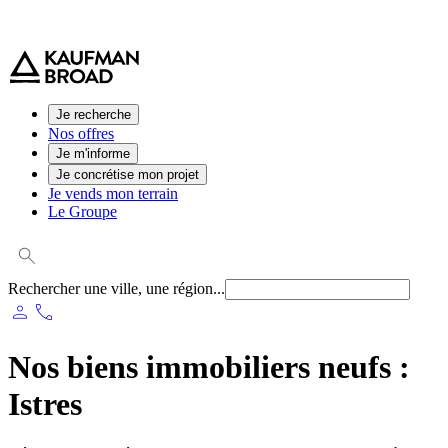
0 800 544 000
(service et appel gratuit)
Je recherche
Nos offres
Je m'informe
Je concrétise mon projet
Je vends mon terrain
Le Groupe
Rechercher une ville, une région...
person
phone
Nos biens immobiliers neufs :
Istres