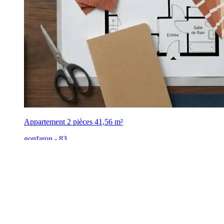
Appartement 2 pièces
41,56 m²
gonfaron - 83
,
158 000 €
Avant-première