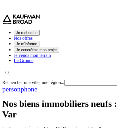
0 800 544 000
(service et appel gratuit)
Je recherche
Nos offres
Je m'informe
Je concrétise mon projet
Je vends mon terrain
Le Groupe
Rechercher une ville, une région...
person
phone
Nos biens immobiliers neufs :
Var