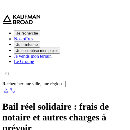
0 800 544 000
(service et appel gratuit)
Je recherche
Nos offres
Je m'informe
Je concrétise mon projet
Je vends mon terrain
Le Groupe
Rechercher une ville, une région...
person
phone
Bail réel solidaire : frais de
notaire et autres charges à
prévoir