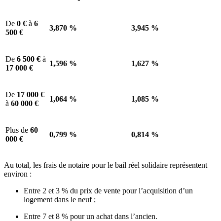
De
0 €
à
6
3,870 %
3,945 %
500 €
De
6 500 €
à
1,596 %
1,627 %
17 000 €
De
17 000 €
1,064 %
1,085 %
à
60 000 €
Plus de
60
0,799 %
0,814 %
000 €
Au total, les frais de notaire pour le bail réel solidaire représentent
environ :
Entre 2 et 3 % du prix de vente pour l’acquisition d’un
logement dans le neuf ;
Entre 7 et 8 % pour un achat dans l’ancien.