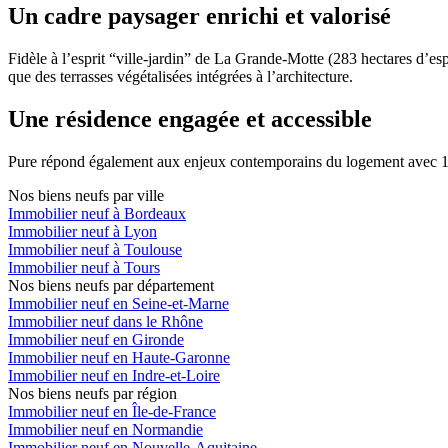
Un cadre paysager enrichi et valorisé
Fidèle à l’esprit “ville-jardin” de La Grande-Motte (283 hectares d’esp
que des terrasses végétalisées intégrées à l’architecture.
Une résidence engagée et accessible
Pure répond également aux enjeux contemporains du logement avec 13 l
Nos biens neufs par ville
Immobilier neuf à Bordeaux
Immobilier neuf à Lyon
Immobilier neuf à Toulouse
Immobilier neuf à Tours
Nos biens neufs par département
Immobilier neuf en Seine-et-Marne
Immobilier neuf dans le Rhône
Immobilier neuf en Gironde
Immobilier neuf en Haute-Garonne
Immobilier neuf en Indre-et-Loire
Nos biens neufs par région
Immobilier neuf en Île-de-France
Immobilier neuf en Normandie
Immobilier neuf en Nouvelle-Aquitaine