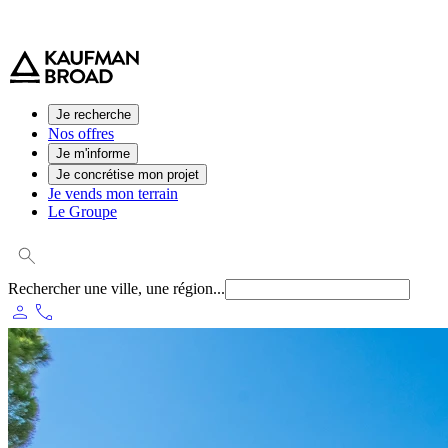
0 800 544 000
(service et appel gratuit)
Je recherche
Nos offres
Je m'informe
Je concrétise mon projet
Je vends mon terrain
Le Groupe
Rechercher une ville, une région...
person
phone