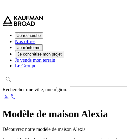
0 800 544 000
(service et appel gratuit)
Je recherche
Nos offres
Je m'informe
Je concrétise mon projet
Je vends mon terrain
Le Groupe
Rechercher une ville, une région...
person
phone
Modèle de maison Alexia
Découvrez notre modèle de maison Alexia