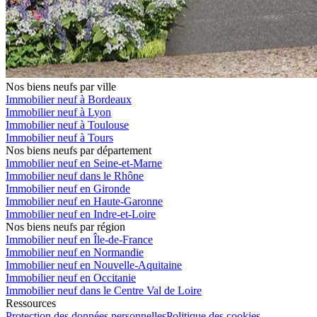
Nos biens neufs par ville
Immobilier neuf à Bordeaux
Immobilier neuf à Lyon
Immobilier neuf à Toulouse
Immobilier neuf à Tours
Nos biens neufs par département
Immobilier neuf en Seine-et-Marne
Immobilier neuf dans le Rhône
Immobilier neuf en Gironde
Immobilier neuf en Haute-Garonne
Immobilier neuf en Indre-et-Loire
Nos biens neufs par région
Immobilier neuf en Île-de-France
Immobilier neuf en Normandie
Immobilier neuf en Nouvelle-Aquitaine
Immobilier neuf en Occitanie
Immobilier neuf dans le Centre Val de Loire
Ressources
Protection des données personnelles
Politique des cookies