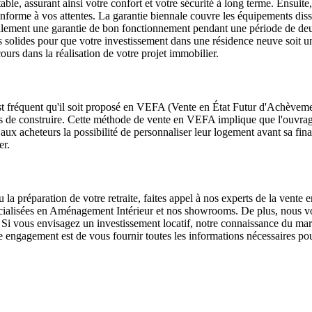
able, assurant ainsi votre confort et votre sécurité à long terme. Ensuit
t conforme à vos attentes. La garantie biennale couvre les équipements di
lement une garantie de bon fonctionnement pendant une période de deu
solides pour que votre investissement dans une résidence neuve soit u
urs dans la réalisation de votre projet immobilier.
st fréquent qu'il soit proposé en VEFA (Vente en État Futur d'Achèveme
is de construire. Cette méthode de vente en VEFA implique que l'ouvrage 
ux acheteurs la possibilité de personnaliser leur logement avant sa finali
er.
 la préparation de votre retraite, faites appel à nos experts de la vente
pécialisées en Aménagement Intérieur et nos showrooms. De plus, nous
i vous envisagez un investissement locatif, notre connaissance du marché
ngagement est de vous fournir toutes les informations nécessaires pour 