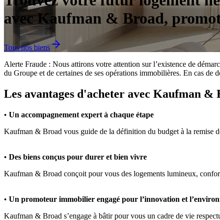
Trouvez votre futur logement n
avec Kaufman & Broad, promot
Tous nos biens
Alerte Fraude : Nous attirons votre attention sur l’existence de déma
du Groupe et de certaines de ses opérations immobilières. En cas de do
Les avantages d'acheter avec Kaufman &
•
Un accompagnement expert à chaque étape
Kaufman & Broad vous guide de la définition du budget à la remise des 
•
Des biens conçus pour durer et bien vivre
Kaufman & Broad conçoit pour vous des logements lumineux, confortabl
•
Un promoteur immobilier engagé pour l’innovation et l’enviro
Kaufman & Broad s’engage à bâtir pour vous un cadre de vie respectueu