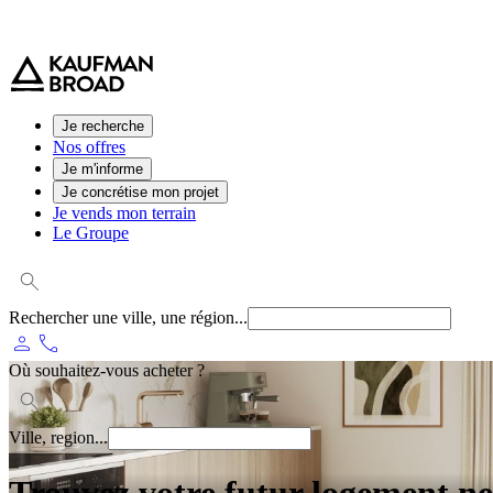
0 800 544 000
(service et appel gratuit)
Je recherche
Nos offres
Je m'informe
Je concrétise mon projet
Je vends mon terrain
Le Groupe
Rechercher une ville, une région...
person
phone
Où souhaitez-vous acheter ?
Ville, region...