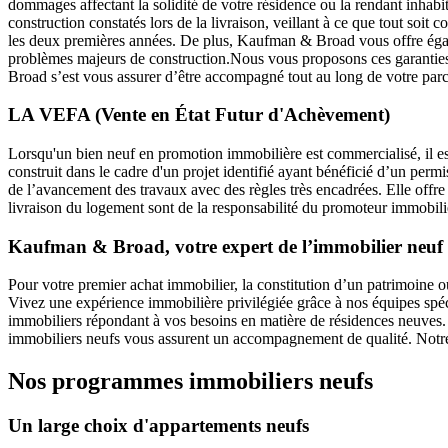
dommages affectant la solidité de votre résidence ou la rendant inhabit
construction constatés lors de la livraison, veillant à ce que tout soi
les deux premières années. De plus, Kaufman & Broad vous offre éga
problèmes majeurs de construction.Nous vous proposons ces garanties 
Broad s’est vous assurer d’être accompagné tout au long de votre parco
LA VEFA (Vente en État Futur d'Achèvement)
Lorsqu'un bien neuf en promotion immobilière est commercialisé, il e
construit dans le cadre d'un projet identifié ayant bénéficié d’un perm
de l’avancement des travaux avec des règles très encadrées. Elle offre a
livraison du logement sont de la responsabilité du promoteur immobili
Kaufman & Broad, votre expert de l’immobilier neuf
Pour votre premier achat immobilier, la constitution d’un patrimoine ou
Vivez une expérience immobilière privilégiée grâce à nos équipes s
immobiliers répondant à vos besoins en matière de résidences neuves. S
immobiliers neufs vous assurent un accompagnement de qualité. Notre e
Nos programmes immobiliers neufs
Un large choix d'appartements neufs