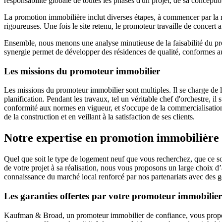
responsabilité globale de toutes les phases d'un projet, de sa conceptio
La promotion immobilière inclut diverses étapes, à commencer par la r
rigoureuses. Une fois le site retenu, le promoteur travaille de concert 
Ensemble, nous menons une analyse minutieuse de la faisabilité du proj
synergie permet de développer des résidences de qualité, conformes a
Les missions du promoteur immobilier
Les missions du promoteur immobilier sont multiples. Il se charge de l
planification. Pendant les travaux, tel un véritable chef d'orchestre, il 
conformité aux normes en vigueur, et s'occupe de la commercialisation 
de la construction et en veillant à la satisfaction de ses clients.
Notre expertise en promotion immobilière
Quel que soit le type de logement neuf que vous recherchez, que ce soit
de votre projet à sa réalisation, nous vous proposons un large choix d’
connaissance du marché local renforcé par nos partenariats avec des 
Les garanties offertes par votre promoteur immobil
Kaufman & Broad, un promoteur immobilier de confiance, vous propose