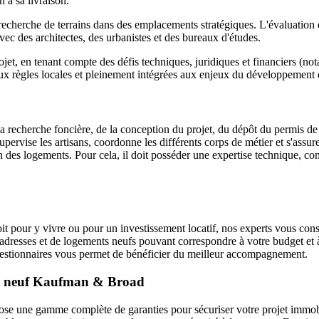
n à sa livraison.
echerche de terrains dans des emplacements stratégiques. L'évaluation d
avec des architectes, des urbanistes et des bureaux d'études.
et, en tenant compte des défis techniques, juridiques et financiers (no
ux règles locales et pleinement intégrées aux enjeux du développement
a recherche foncière, de la conception du projet, du dépôt du permis de
supervise les artisans, coordonne les différents corps de métier et s'assure
des logements. Pour cela, il doit posséder une expertise technique, comm
 pour y vivre ou pour un investissement locatif, nos experts vous consei
adresses et de logements neufs pouvant correspondre à votre budget et à 
gestionnaires vous permet de bénéficier du meilleur accompagnement.
ier neuf Kaufman & Broad
 une gamme complète de garanties pour sécuriser votre projet immobili