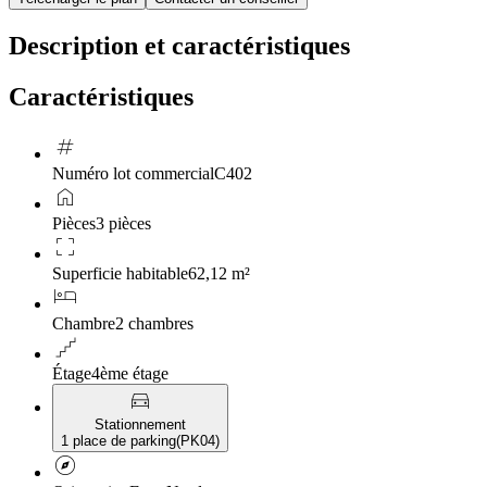
Description et caractéristiques
Caractéristiques
tag
Numéro lot commercial
C402
home
Pièces
3 pièces
crop_free
Superficie habitable
62,12 m²
hotel
Chambre
2 chambres
floor
Étage
4ème étage
directions_car
Stationnement
1 place de parking
(
PK04
)
explore