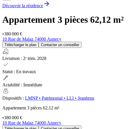
Découvrir la résidence
Appartement 3 pièces
62,12 m²
•
380 000 €
10 Rue de Malaz 74000 Annecy
Télécharger le plan
Contacter un conseiller
real_estate_agent
Livraison
:
2ᵉ trim. 2028
check
Statut
:
En travaux
ink_pen
Actabilité
:
Immédiate
money_bag
Dispositifs
:
LMNP
•
Patrimonial
•
LLI
•
Jeanbrun
Appartement 3 pièces
62,12 m²
•
380 000 €
10 Rue de Malaz 74000 Annecy
Télécharger le plan
Contacter un conseiller