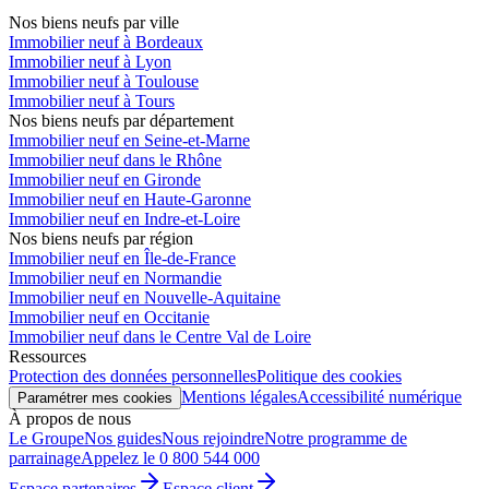
Nos biens neufs par ville
Immobilier neuf à Bordeaux
Immobilier neuf à Lyon
Immobilier neuf à Toulouse
Immobilier neuf à Tours
Nos biens neufs par département
Immobilier neuf en Seine-et-Marne
Immobilier neuf dans le Rhône
Immobilier neuf en Gironde
Immobilier neuf en Haute-Garonne
Immobilier neuf en Indre-et-Loire
Nos biens neufs par région
Immobilier neuf en Île-de-France
Immobilier neuf en Normandie
Immobilier neuf en Nouvelle-Aquitaine
Immobilier neuf en Occitanie
Immobilier neuf dans le Centre Val de Loire
Ressources
Protection des données personnelles
Politique des cookies
Mentions légales
Accessibilité numérique
Paramétrer mes cookies
À propos de nous
Le Groupe
Nos guides
Nous rejoindre
Notre programme de
parrainage
Appelez le 0 800 544 000
Espace partenaires
Espace client