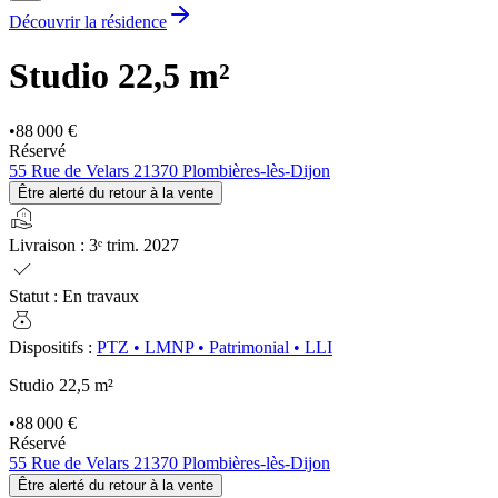
Découvrir la résidence
Studio
22,5 m²
•
88 000 €
Réservé
55 Rue de Velars 21370 Plombières-lès-Dijon
Être alerté du retour à la vente
real_estate_agent
Livraison
:
3ᵉ trim. 2027
check
Statut
:
En travaux
money_bag
Dispositifs
:
PTZ
•
LMNP
•
Patrimonial
•
LLI
Studio
22,5 m²
•
88 000 €
Réservé
55 Rue de Velars 21370 Plombières-lès-Dijon
Être alerté du retour à la vente