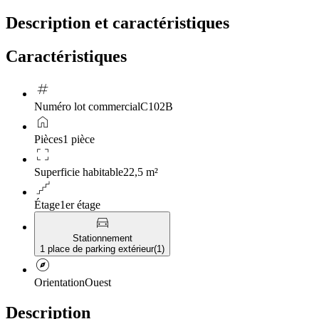
Description et caractéristiques
Caractéristiques
tag
Numéro lot commercial
C102B
home
Pièces
1 pièce
crop_free
Superficie habitable
22,5 m²
floor
Étage
1er étage
directions_car
Stationnement
1 place de parking extérieur
(
1
)
explore
Orientation
Ouest
Description