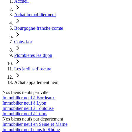
Accueil
Achat immobilier neuf
Bourgogne-franche-comte
Cote-d-or
Plombieres-les-dijon
Les jardins d’oscara
Achat appartement neuf
Nos biens neufs par ville
Immobilier neuf à Bordeaux
Immobilier neuf à Lyon
Immobilier neuf à Toulouse
Immobilier neuf à Tours
Nos biens neufs par département
Immobilier neuf en Seine-et-Marne
Immobilier neuf dans le Rhône