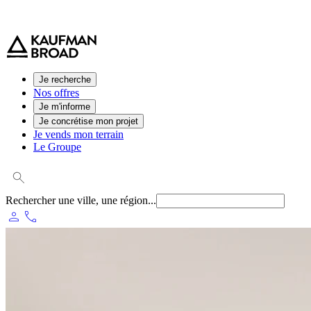
0 800 544 000
(service et appel gratuit)
Je recherche
Nos offres
Je m'informe
Je concrétise mon projet
Je vends mon terrain
Le Groupe
Rechercher une ville, une région...
person
phone