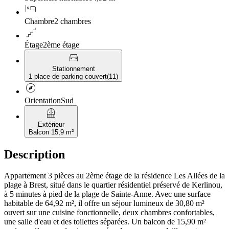
hotel
Chambre
2 chambres
floor
Étage
2ème étage
directions_car
Stationnement
1 place de parking couvert
(
11
)
explore
Orientation
Sud
balcony
Extérieur
Balcon 15,9 m²
Description
Appartement 3 pièces au 2ème étage de la résidence Les Allées de la
plage à Brest, situé dans le quartier résidentiel préservé de Kerlinou,
à 5 minutes à pied de la plage de Sainte-Anne. Avec une surface
habitable de 64,92 m², il offre un séjour lumineux de 30,80 m²
ouvert sur une cuisine fonctionnelle, deux chambres confortables,
une salle d'eau et des toilettes séparées. Un balcon de 15,90 m²