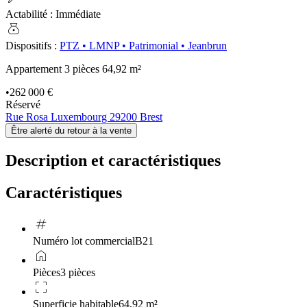
Actabilité
:
Immédiate
money_bag
Dispositifs
:
PTZ
•
LMNP
•
Patrimonial
•
Jeanbrun
Appartement 3 pièces
64,92 m²
•
262 000 €
Réservé
Rue Rosa Luxembourg 29200 Brest
Être alerté du retour à la vente
Description et caractéristiques
Caractéristiques
tag
Numéro lot commercial
B21
home
Pièces
3 pièces
crop_free
Superficie habitable
64,92 m²