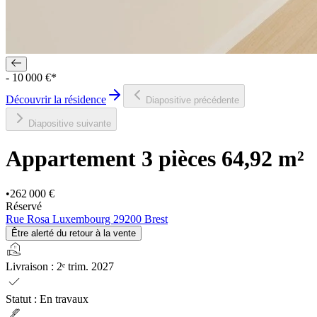
- 10 000 €*
Découvrir la résidence
Diapositive précédente
Diapositive suivante
Appartement 3 pièces
64,92 m²
•
262 000 €
Réservé
Rue Rosa Luxembourg 29200 Brest
Être alerté du retour à la vente
real_estate_agent
Livraison
:
2ᵉ trim. 2027
check
Statut
:
En travaux
ink_pen