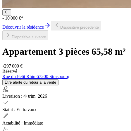
- 10 000 €*
Découvrir la résidence
Diapositive précédente
Diapositive suivante
Appartement 3 pièces
65,58 m²
•
297 000 €
Réservé
Rue du Petit Rhin 67200 Strasbourg
Être alerté du retour à la vente
real_estate_agent
Livraison
:
4ᵉ trim. 2026
check
Statut
:
En travaux
ink_pen
Actabilité
:
Immédiate
money_bag