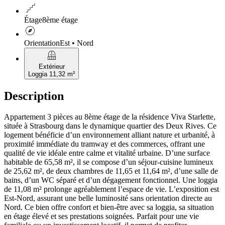
floor
Étage
8ème étage
explore
Orientation
Est • Nord
balcony
Extérieur
Loggia 11,32 m²
Description
Appartement 3 pièces au 8ème étage de la résidence Viva Starlette,
située à Strasbourg dans le dynamique quartier des Deux Rives. Ce
logement bénéficie d’un environnement alliant nature et urbanité, à
proximité immédiate du tramway et des commerces, offrant une
qualité de vie idéale entre calme et vitalité urbaine. D’une surface
habitable de 65,58 m², il se compose d’un séjour-cuisine lumineux
de 25,62 m², de deux chambres de 11,65 et 11,64 m², d’une salle de
bains, d’un WC séparé et d’un dégagement fonctionnel. Une loggia
de 11,08 m² prolonge agréablement l’espace de vie. L’exposition est
Est-Nord, assurant une belle luminosité sans orientation directe au
Nord. Ce bien offre confort et bien-être avec sa loggia, sa situation
en étage élevé et ses prestations soignées. Parfait pour une vie