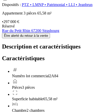
Dispositifs
:
PTZ
•
LMNP
•
Patrimonial
•
LLI
•
Jeanbrun
Appartement 3 pièces
65,58 m²
•
297 000 €
Réservé
Rue du Petit Rhin 67200 Strasbourg
Être alerté du retour à la vente
Description et caractéristiques
Caractéristiques
tag
Numéro lot commercial
2A84
home
Pièces
3 pièces
crop_free
Superficie habitable
65,58 m²
hotel
Chambre
2 chambres