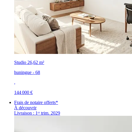
Studio
26,62 m²
huningue - 68
,
144 000 €
Frais de notaire offerts*
À découvrir
Livraison : 1ᵉʳ trim. 2029