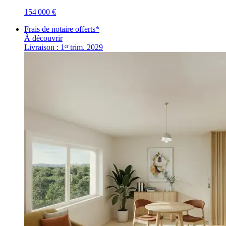
154 000 €
Frais de notaire offerts*
À découvrir
Livraison : 1ᵉʳ trim. 2029