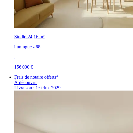
Studio
24,16 m²
huningue - 68
,
156 000 €
Frais de notaire offerts*
À découvrir
Livraison : 1ᵉʳ trim. 2029