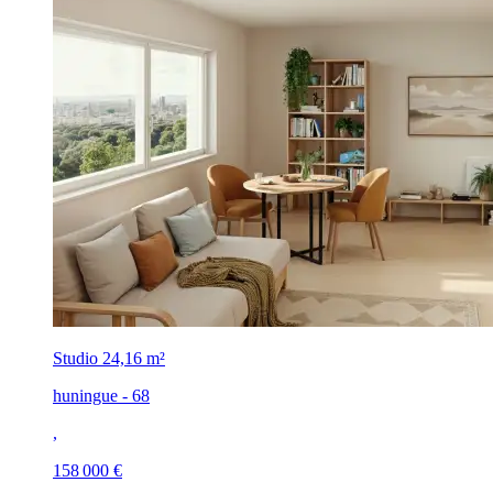
Studio
24,16 m²
huningue - 68
,
158 000 €