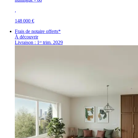
,
148 000 €
Frais de notaire offerts*
À découvrir
Livraison : 1ᵉʳ trim. 2029