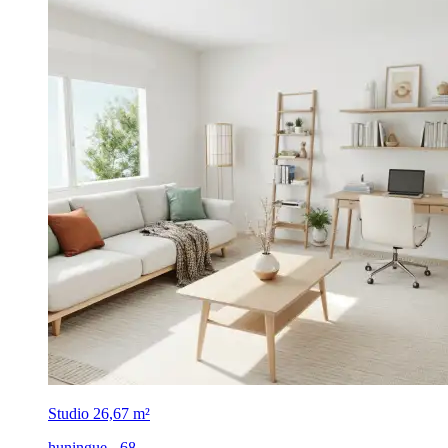
Studio
26,67 m²
huningue - 68