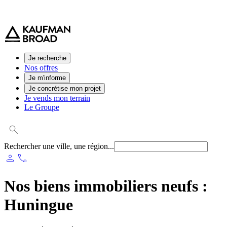
0 800 544 000
(service et appel gratuit)
Je recherche
Nos offres
Je m'informe
Je concrétise mon projet
Je vends mon terrain
Le Groupe
Rechercher une ville, une région...
person
phone
Nos biens immobiliers neufs :
Huningue