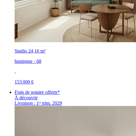
Studio
24,16 m²
huningue - 68
,
153 000 €
Frais de notaire offerts*
À découvrir
Livraison : 1ᵉʳ trim. 2029