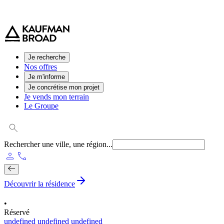
0 800 544 000
(service et appel gratuit)
Je recherche
Nos offres
Je m'informe
Je concrétise mon projet
Je vends mon terrain
Le Groupe
Rechercher une ville, une région...
person
phone
Découvrir la résidence
•
Réservé
undefined undefined undefined