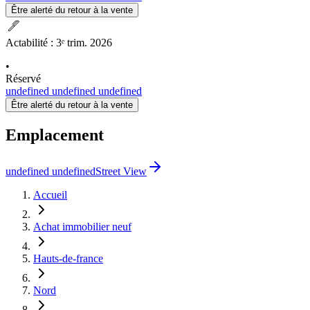
Être alerté du retour à la vente
ink_pen
Actabilité
:
3ᵉ trim. 2026
•
Réservé
undefined undefined undefined
Être alerté du retour à la vente
Emplacement
undefined undefined
Street View
Accueil
Achat immobilier neuf
Hauts-de-france
Nord