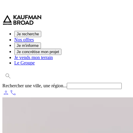
0 800 544 000
(service et appel gratuit)
Je recherche
Nos offres
Je m'informe
Je concrétise mon projet
Je vends mon terrain
Le Groupe
Rechercher une ville, une région...
person
phone