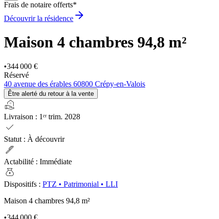
Frais de notaire offerts*
Découvrir la résidence
Maison 4 chambres
94,8 m²
•
344 000 €
Réservé
40 avenue des érables 60800 Crépy-en-Valois
Être alerté du retour à la vente
real_estate_agent
Livraison
:
1ᵉʳ trim. 2028
check
Statut
:
À découvrir
ink_pen
Actabilité
:
Immédiate
money_bag
Dispositifs
:
PTZ
•
Patrimonial
•
LLI
Maison 4 chambres
94,8 m²
•
344 000 €