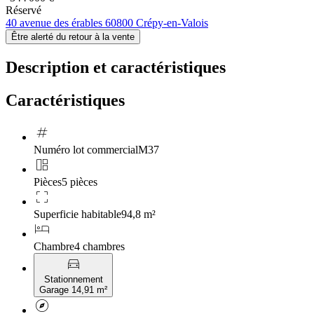
Réservé
40 avenue des érables 60800 Crépy-en-Valois
Être alerté du retour à la vente
Description et caractéristiques
Caractéristiques
tag
Numéro lot commercial
M37
auto_awesome_mosaic
Pièces
5 pièces
crop_free
Superficie habitable
94,8 m²
hotel
Chambre
4 chambres
directions_car
Stationnement
Garage 14,91 m²
explore