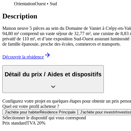
Orientation
Ouest • Sud
Description
Maison neuve 5 pièces au sein du Domaine de Vanier à Crépy-en-Valois,
94,80 m² comprend un vaste séjour de 32,77 m², une cuisine de 8,83 m²,
privatif de 110 m², et d’une exposition Sud-Ouest assurant luminosité 
de famille épanouie, proche des écoles, commerces et transports.
Découvrir la résidence
Détail du prix / Aides et dispositifs
Configurez votre projet en quelques étapes pour obtenir un prix perso
Quel est votre profil acheteur ?
J'achète pour habiter
Résidence Principale
J'achète pour investir
Investis
Sélectionner le dispositif qui vous correspond
Prix standard
TVA 20%