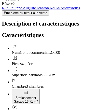
Réservé
Rue Philippe Auguste Jeanron 62164 Audresselles
Être alerté du retour à la vente
Description et caractéristiques
Caractéristiques
tag
Numéro lot commercial
LOT09
auto_awesome_mosaic
Pièces
4 pièces
crop_free
Superficie habitable
85,54 m²
hotel
Chambre
3 chambres
directions_car
Stationnement
Garage 16,71 m²
explore