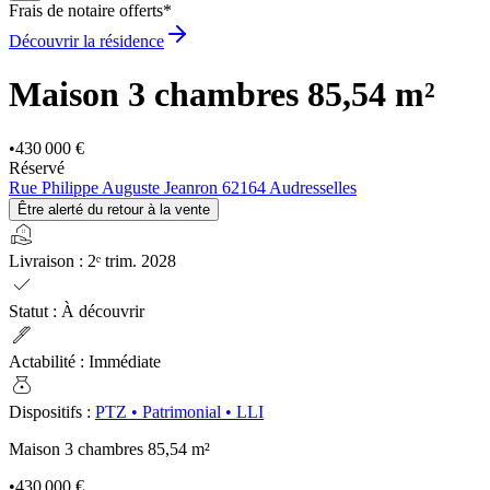
Frais de notaire offerts*
Découvrir la résidence
Maison 3 chambres
85,54 m²
•
430 000 €
Réservé
Rue Philippe Auguste Jeanron 62164 Audresselles
Être alerté du retour à la vente
real_estate_agent
Livraison
:
2ᵉ trim. 2028
check
Statut
:
À découvrir
ink_pen
Actabilité
:
Immédiate
money_bag
Dispositifs
:
PTZ
•
Patrimonial
•
LLI
Maison 3 chambres
85,54 m²
•
430 000 €