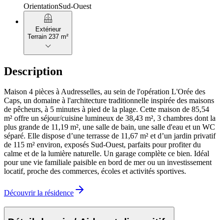
Orientation
Sud-Ouest
balcony
Extérieur
Terrain 237 m²
keyboard_arrow_down
Description
Maison 4 pièces à Audresselles, au sein de l'opération L'Orée des
Caps, un domaine à l'architecture traditionnelle inspirée des maisons
de pêcheurs, à 5 minutes à pied de la plage. Cette maison de 85,54
m² offre un séjour/cuisine lumineux de 38,43 m², 3 chambres dont la
plus grande de 11,19 m², une salle de bain, une salle d'eau et un WC
séparé. Elle dispose d’une terrasse de 11,67 m² et d’un jardin privatif
de 115 m² environ, exposés Sud-Ouest, parfaits pour profiter du
calme et de la lumière naturelle. Un garage complète ce bien. Idéal
pour une vie familiale paisible en bord de mer ou un investissement
locatif, proche des commerces, écoles et activités sportives.
Découvrir la résidence