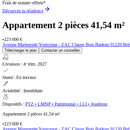
Frais de notaire offerts*
Découvrir la résidence
Appartement 2 pièces
41,54 m²
•
223 000 €
Avenue Marguerite Yourcenar - ZAC Clause Bois Badeau 91220 Bré
Télécharger le plan
Contacter un conseiller
real_estate_agent
Livraison
:
4ᵉ trim. 2027
check
Statut
:
En travaux
ink_pen
Actabilité
:
Immédiate
money_bag
Dispositifs
:
PTZ
•
LMNP
•
Patrimonial
•
LLI
•
Jeanbrun
Appartement 2 pièces
41,54 m²
•
223 000 €
Avenue Marguerite Yourcenar - ZAC Clause Bois Badeau 91220 Bré