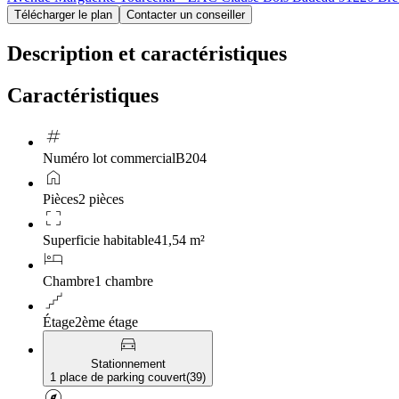
Télécharger le plan
Contacter un conseiller
Description et caractéristiques
Caractéristiques
tag
Numéro lot commercial
B204
home
Pièces
2 pièces
crop_free
Superficie habitable
41,54 m²
hotel
Chambre
1 chambre
floor
Étage
2ème étage
directions_car
Stationnement
1 place de parking couvert
(
39
)
explore