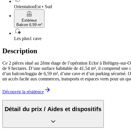
Orientation
Est • Sud
balcony
Extérieur
Balcon 6,59 m²
add_home
Les plus
1 cave
Description
Ce 2 pièces situé au 2ème étage de l’opération Eclor à Brétigny-sur-O
de 9 hectares. D’une surface habitable de 41,54 m², il comprend une c
d’un balcon/loggia de 6,59 m², d’une cave et d’un parking sécurisé. O
un accès facile aux commerces, transports et espaces verts pour un quo
Découvrir la résidence
Détail du prix / Aides et dispositifs