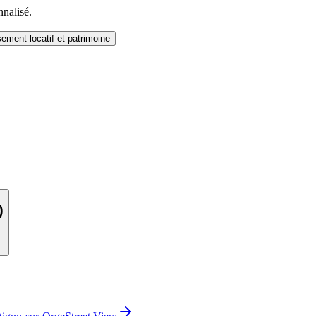
nnalisé.
sement locatif et patrimoine
)