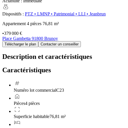
Actabilité
:
Immédiate
money_bag
Dispositifs
:
PTZ
•
LMNP
•
Patrimonial
•
LLI
•
Jeanbrun
Appartement 4 pièces
76,81 m²
•
379 000 €
Place Gambetta 91800 Brunoy
Télécharger le plan
Contacter un conseiller
Description et caractéristiques
Caractéristiques
tag
Numéro lot commercial
C23
home
Pièces
4 pièces
crop_free
Superficie habitable
76,81 m²
hotel