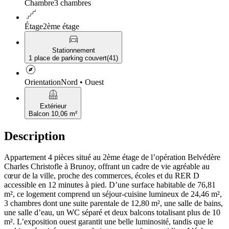
Chambre
3 chambres
floor
Étage
2ème étage
directions_car
Stationnement
1 place de parking couvert
(
41
)
explore
Orientation
Nord • Ouest
balcony
Extérieur
Balcon 10,06 m²
Description
Appartement 4 pièces situé au 2ème étage de l’opération Belvédère
Charles Christofle à Brunoy, offrant un cadre de vie agréable au
cœur de la ville, proche des commerces, écoles et du RER D
accessible en 12 minutes à pied. D’une surface habitable de 76,81
m², ce logement comprend un séjour-cuisine lumineux de 24,46 m²,
3 chambres dont une suite parentale de 12,80 m², une salle de bains,
une salle d’eau, un WC séparé et deux balcons totalisant plus de 10
m². L’exposition ouest garantit une belle luminosité, tandis que le