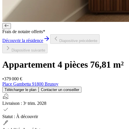
Frais de notaire offerts*
Découvrir la résidence
Diapositive précédente
Diapositive suivante
Appartement 4 pièces
76,81 m²
•
379 000 €
Place Gambetta 91800 Brunoy
Télécharger le plan
Contacter un conseiller
real_estate_agent
Livraison
:
3ᵉ trim. 2028
check
Statut
:
À découvrir
ink_pen