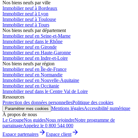
Nos biens neufs par ville
Immobilier neuf à Bordeaux
Immobilier neuf à Lyon
Immobilier neuf à Toulouse
Immobilier neuf à Tours
Nos biens neufs par département
Immobilier neuf en Seine-et-Marne
Immobilier neuf dans le Rhône
Immobilier neuf en Gironde
Immobilier neuf en Haute-Garonne
Immobilier neuf en Indre-et-Loire
Nos biens neufs par région
Immobilier neuf en Île-de-France
Immobilier neuf en Normandie
Immobilier neuf en Nouvelle-Aquitaine
Immobilier neuf en Occitanie
Immobilier neuf dans le Centre Val de Loire
Ressources
Protection des données personnelles
Politique des cookies
Mentions légales
Accessibilité numérique
Paramétrer mes cookies
À propos de nous
Le Groupe
Nos guides
Nous rejoindre
Notre programme de
parrainage
Appelez le 0 800 544 000
Espace partenaires
Espace client