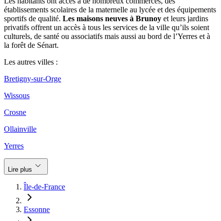
Les habitants ont accès à de nombreux commerces, des
établissements scolaires de la maternelle au lycée et des équipements
sportifs de qualité.
Les maisons neuves à Brunoy
et leurs jardins
privatifs offrent un accès à tous les services de la ville qu’ils soient
culturels, de santé ou associatifs mais aussi au bord de l’Yerres et à
la forêt de Sénart.
Les autres villes :
Bretigny-sur-Orge
Wissous
Crosne
Ollainville
Yerres
keyboard_arrow_down
Lire plus
Île-de-France
Essonne