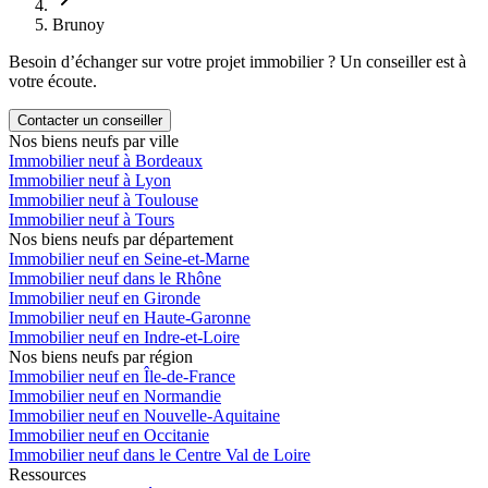
Brunoy
Besoin d’échanger sur votre projet immobilier ? Un conseiller est à
votre écoute.
Contacter un conseiller
Nos biens neufs par ville
Immobilier neuf à Bordeaux
Immobilier neuf à Lyon
Immobilier neuf à Toulouse
Immobilier neuf à Tours
Nos biens neufs par département
Immobilier neuf en Seine-et-Marne
Immobilier neuf dans le Rhône
Immobilier neuf en Gironde
Immobilier neuf en Haute-Garonne
Immobilier neuf en Indre-et-Loire
Nos biens neufs par région
Immobilier neuf en Île-de-France
Immobilier neuf en Normandie
Immobilier neuf en Nouvelle-Aquitaine
Immobilier neuf en Occitanie
Immobilier neuf dans le Centre Val de Loire
Ressources