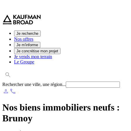
0 800 544 000
(service et appel gratuit)
Je recherche
Nos offres
Je m'informe
Je concrétise mon projet
Je vends mon terrain
Le Groupe
Rechercher une ville, une région...
person
phone
Nos biens immobiliers neufs :
Brunoy