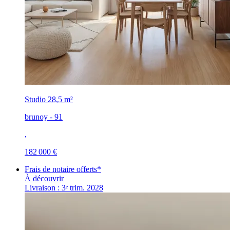
Studio
28,5 m²
brunoy - 91
,
182 000 €
Frais de notaire offerts*
À découvrir
Livraison : 3ᵉ trim. 2028