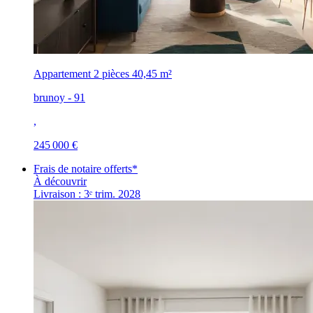
Appartement 2 pièces
40,45 m²
brunoy - 91
,
245 000 €
Frais de notaire offerts*
À découvrir
Livraison : 3ᵉ trim. 2028