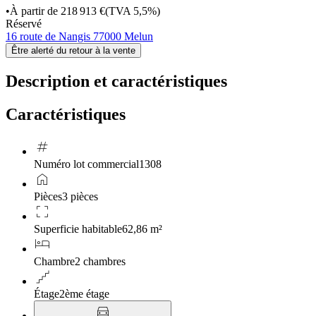
•
À partir de
218 913 €
(TVA 5,5%)
Réservé
16 route de Nangis 77000 Melun
Être alerté du retour à la vente
Description et caractéristiques
Caractéristiques
tag
Numéro lot commercial
1308
home
Pièces
3 pièces
crop_free
Superficie habitable
62,86 m²
hotel
Chambre
2 chambres
floor
Étage
2ème étage
directions_car