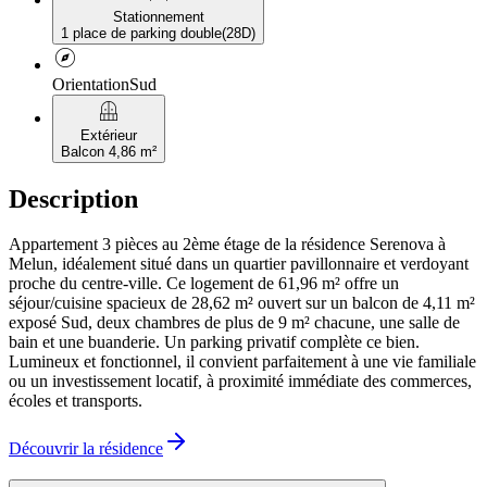
Stationnement
1 place de parking double
(
28D
)
explore
Orientation
Sud
balcony
Extérieur
Balcon 4,86 m²
Description
Appartement 3 pièces au 2ème étage de la résidence Serenova à
Melun, idéalement situé dans un quartier pavillonnaire et verdoyant
proche du centre-ville. Ce logement de 61,96 m² offre un
séjour/cuisine spacieux de 28,62 m² ouvert sur un balcon de 4,11 m²
exposé Sud, deux chambres de plus de 9 m² chacune, une salle de
bain et une buanderie. Un parking privatif complète ce bien.
Lumineux et fonctionnel, il convient parfaitement à une vie familiale
ou un investissement locatif, à proximité immédiate des commerces,
écoles et transports.
Découvrir la résidence