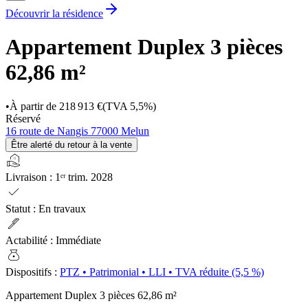
Découvrir la résidence
Appartement Duplex 3 pièces
62,86 m²
•
À partir de
218 913 €
(TVA 5,5%)
Réservé
16 route de Nangis 77000 Melun
Être alerté du retour à la vente
real_estate_agent
Livraison
:
1ᵉʳ trim. 2028
check
Statut
:
En travaux
ink_pen
Actabilité
:
Immédiate
money_bag
Dispositifs
:
PTZ
•
Patrimonial
•
LLI
•
TVA réduite (5,5 %)
Appartement Duplex 3 pièces
62,86 m²