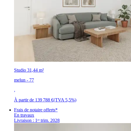
Studio
31,44 m²
melun - 77
,
À partir de
139 788 €
(TVA 5,5%)
Frais de notaire offerts*
En travaux
Livraison : 1ᵉʳ trim. 2028