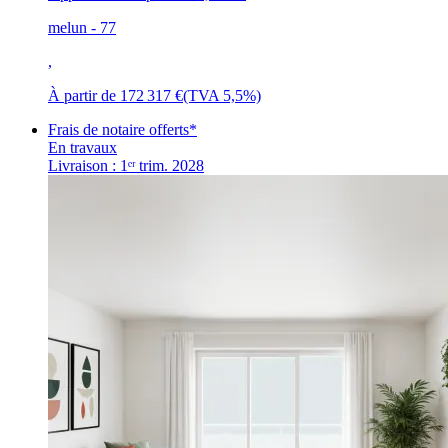
melun - 77
,
À partir de
172 317 €
(TVA 5,5%)
Frais de notaire offerts*
En travaux
Livraison : 1ᵉʳ trim. 2028