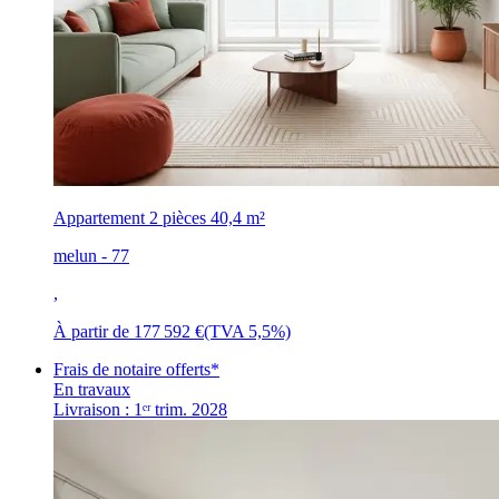
Appartement 2 pièces
40,4 m²
melun - 77
,
À partir de
177 592 €
(TVA 5,5%)
Frais de notaire offerts*
En travaux
Livraison : 1ᵉʳ trim. 2028