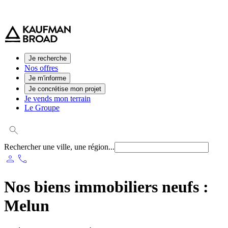
0 800 544 000
(service et appel gratuit)
Je recherche
Nos offres
Je m'informe
Je concrétise mon projet
Je vends mon terrain
Le Groupe
Rechercher une ville, une région...
person
phone
Nos biens immobiliers neufs :
Melun