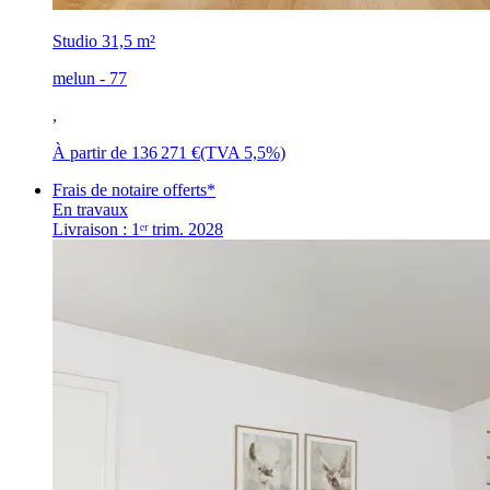
Studio
31,5 m²
melun - 77
,
À partir de
136 271 €
(TVA 5,5%)
Frais de notaire offerts*
En travaux
Livraison : 1ᵉʳ trim. 2028