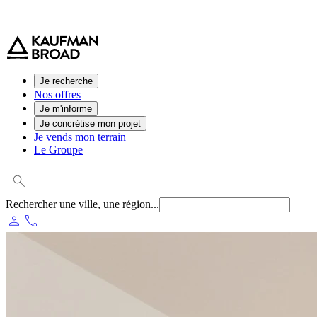
0 800 544 000
(service et appel gratuit)
Je recherche
Nos offres
Je m'informe
Je concrétise mon projet
Je vends mon terrain
Le Groupe
Rechercher une ville, une région...
person
phone