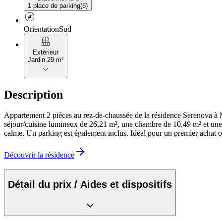
1 place de parking
(
8
)
explore
Orientation
Sud
balcony
Extérieur
Jardin 29 m²
keyboard_arrow_down
Description
Appartement 2 pièces au rez-de-chaussée de la résidence Serenova à M
séjour/cuisine lumineux de 26,21 m², une chambre de 10,49 m² et une sa
calme. Un parking est également inclus. Idéal pour un premier achat o
Découvrir la résidence
Détail du prix / Aides et dispositifs