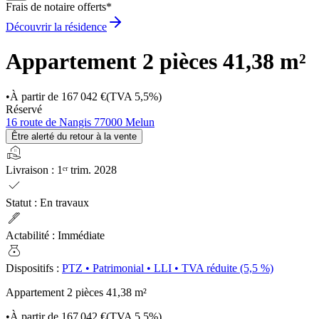
Frais de notaire offerts*
Découvrir la résidence
Appartement 2 pièces
41,38 m²
•
À partir de
167 042 €
(TVA 5,5%)
Réservé
16 route de Nangis 77000 Melun
Être alerté du retour à la vente
real_estate_agent
Livraison
:
1ᵉʳ trim. 2028
check
Statut
:
En travaux
ink_pen
Actabilité
:
Immédiate
money_bag
Dispositifs
:
PTZ
•
Patrimonial
•
LLI
•
TVA réduite (5,5 %)
Appartement 2 pièces
41,38 m²
•
À partir de
167 042 €
(TVA 5,5%)