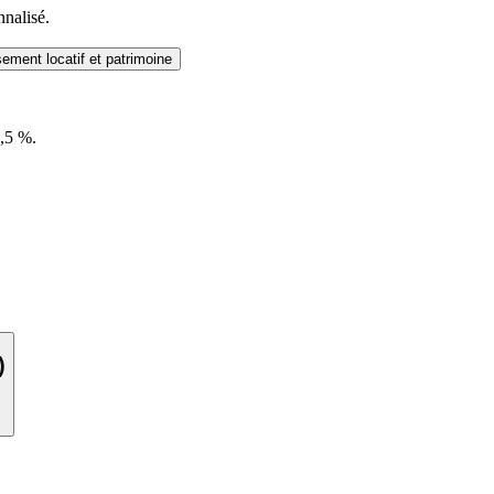
nnalisé.
sement locatif et patrimoine
5,5 %.
)