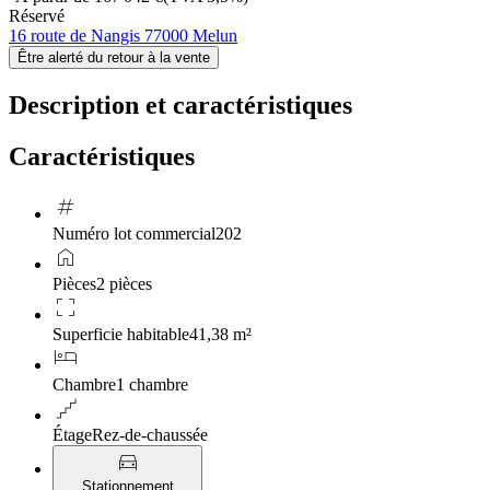
Réservé
16 route de Nangis 77000 Melun
Être alerté du retour à la vente
Description et caractéristiques
Caractéristiques
tag
Numéro lot commercial
202
home
Pièces
2 pièces
crop_free
Superficie habitable
41,38 m²
hotel
Chambre
1 chambre
floor
Étage
Rez-de-chaussée
directions_car
Stationnement