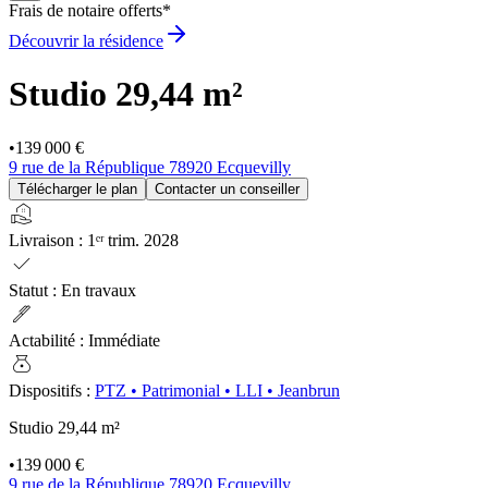
Frais de notaire offerts*
Découvrir la résidence
Studio
29,44 m²
•
139 000 €
9 rue de la République 78920 Ecquevilly
Télécharger le plan
Contacter un conseiller
real_estate_agent
Livraison
:
1ᵉʳ trim. 2028
check
Statut
:
En travaux
ink_pen
Actabilité
:
Immédiate
money_bag
Dispositifs
:
PTZ
•
Patrimonial
•
LLI
•
Jeanbrun
Studio
29,44 m²
•
139 000 €
9 rue de la République 78920 Ecquevilly