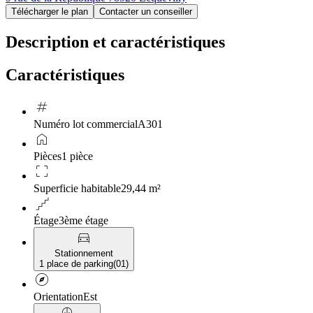
Télécharger le plan
Contacter un conseiller
Description et caractéristiques
Caractéristiques
tag
Numéro lot commercial
A301
home
Pièces
1 pièce
crop_free
Superficie habitable
29,44 m²
floor
Étage
3ème étage
directions_car
Stationnement
1 place de parking
(
01
)
explore
Orientation
Est