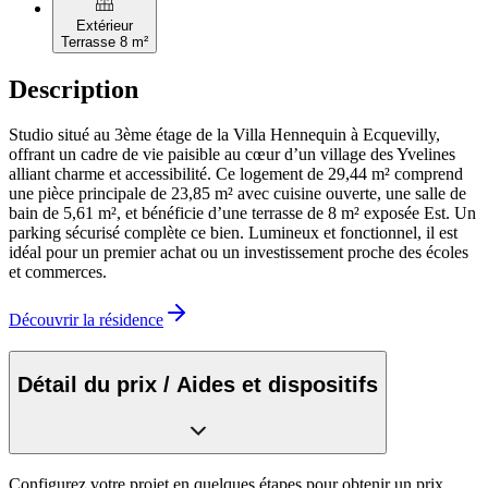
balcony
Extérieur
Terrasse 8 m²
Description
Studio situé au 3ème étage de la Villa Hennequin à Ecquevilly,
offrant un cadre de vie paisible au cœur d’un village des Yvelines
alliant charme et accessibilité. Ce logement de 29,44 m² comprend
une pièce principale de 23,85 m² avec cuisine ouverte, une salle de
bain de 5,61 m², et bénéficie d’une terrasse de 8 m² exposée Est. Un
parking sécurisé complète ce bien. Lumineux et fonctionnel, il est
idéal pour un premier achat ou un investissement proche des écoles
et commerces.
Découvrir la résidence
Détail du prix / Aides et dispositifs
Configurez votre projet en quelques étapes pour obtenir un prix