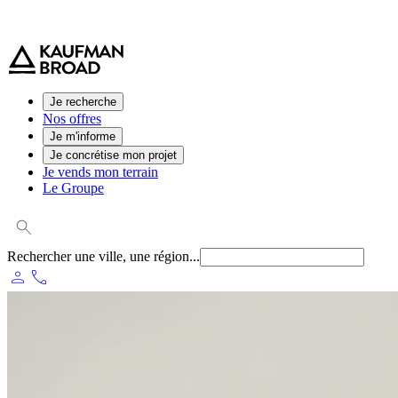
0 800 544 000
(service et appel gratuit)
Je recherche
Nos offres
Je m'informe
Je concrétise mon projet
Je vends mon terrain
Le Groupe
Rechercher une ville, une région...
person
phone