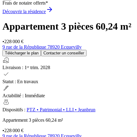
Frais de notaire offerts*
Découvrir la résidence
Appartement 3 pièces
60,24 m²
•
228 000 €
9 rue de la République 78920 Ecquevilly
Télécharger le plan
Contacter un conseiller
real_estate_agent
Livraison
:
1ᵉʳ trim. 2028
check
Statut
:
En travaux
ink_pen
Actabilité
:
Immédiate
money_bag
Dispositifs
:
PTZ
•
Patrimonial
•
LLI
•
Jeanbrun
Appartement 3 pièces
60,24 m²
•
228 000 €
9 rue de la République 78920 Ecquevilly