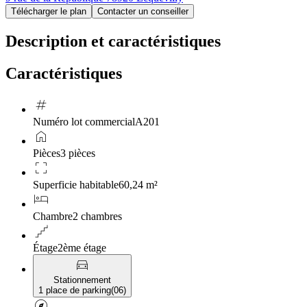
Télécharger le plan
Contacter un conseiller
Description et caractéristiques
Caractéristiques
tag
Numéro lot commercial
A201
home
Pièces
3 pièces
crop_free
Superficie habitable
60,24 m²
hotel
Chambre
2 chambres
floor
Étage
2ème étage
directions_car
Stationnement
1 place de parking
(
06
)
explore