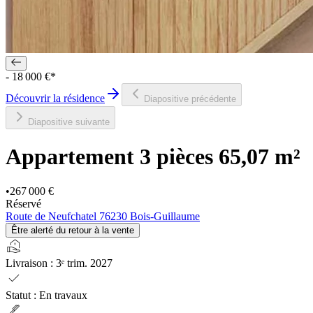
- 18 000 €*
Découvrir la résidence
Diapositive précédente
Diapositive suivante
Appartement 3 pièces
65,07 m²
•
267 000 €
Réservé
Route de Neufchatel 76230 Bois-Guillaume
Être alerté du retour à la vente
real_estate_agent
Livraison
:
3ᵉ trim. 2027
check
Statut
:
En travaux
ink_pen