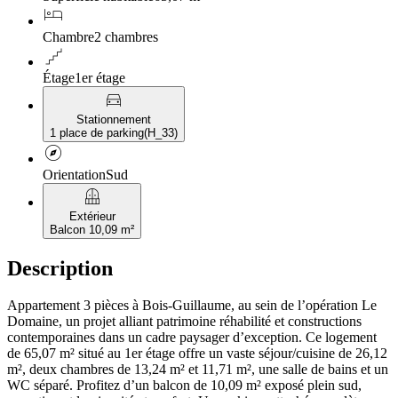
hotel
Chambre
2 chambres
floor
Étage
1er étage
directions_car
Stationnement
1 place de parking
(
H_33
)
explore
Orientation
Sud
balcony
Extérieur
Balcon 10,09 m²
Description
Appartement 3 pièces à Bois-Guillaume, au sein de l’opération Le
Domaine, un projet alliant patrimoine réhabilité et constructions
contemporaines dans un cadre paysager d’exception. Ce logement
de 65,07 m² situé au 1er étage offre un vaste séjour/cuisine de 26,12
m², deux chambres de 13,24 m² et 11,71 m², une salle de bains et un
WC séparé. Profitez d’un balcon de 10,09 m² exposé plein sud,