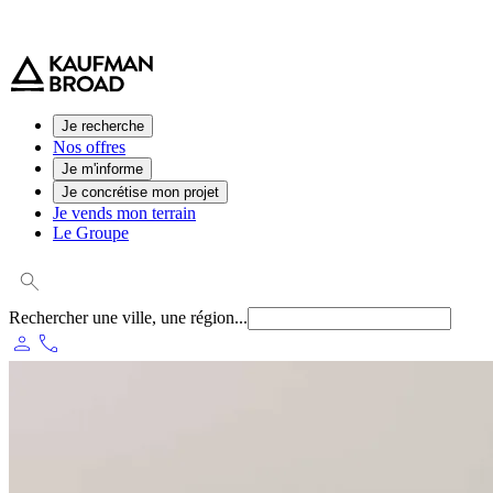
0 800 544 000
(service et appel gratuit)
Je recherche
Nos offres
Je m'informe
Je concrétise mon projet
Je vends mon terrain
Le Groupe
Rechercher une ville, une région...
person
phone