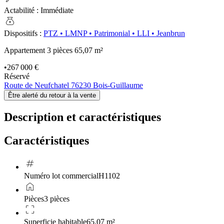
Actabilité
:
Immédiate
money_bag
Dispositifs
:
PTZ
•
LMNP
•
Patrimonial
•
LLI
•
Jeanbrun
Appartement 3 pièces
65,07 m²
•
267 000 €
Réservé
Route de Neufchatel 76230 Bois-Guillaume
Être alerté du retour à la vente
Description et caractéristiques
Caractéristiques
tag
Numéro lot commercial
H1102
home
Pièces
3 pièces
crop_free
Superficie habitable
65,07 m²