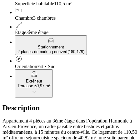
Superficie habitable
110,5 m²
hotel
Chambre
3 chambres
floor
Étage
3ème étage
directions_car
Stationnement
2 places de parking couvert
(
180,179
)
explore
Orientation
Est • Sud
balcony
Extérieur
Terrasse 50,97 m²
keyboard_arrow_down
Description
Appartement 4 pièces au 3ème étage dans l’opération Harmonie à
Aix-en-Provence, un cadre paisible entre bastides et jardins
méditerranéens, à 15 minutes du centre-ville. Ce logement de 110,50
m² offre un séjour/cuisine spacieux de 40,82 m², une suite parentale