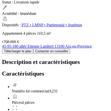
Statut
:
Livraison rapide
ink_pen
Actabilité
:
Immédiate
money_bag
Dispositifs
:
PTZ
•
LMNP
•
Patrimonial
•
Jeanbrun
Appartement 4 pièces
110,5 m²
•
708 000 €
45-95-180 allée Etienne Lambert 13100 Aix-en-Provence
Télécharger le plan
Contacter un conseiller
Description et caractéristiques
Caractéristiques
tag
Numéro lot commercial
A231
home
Pièces
4 pièces
crop_free