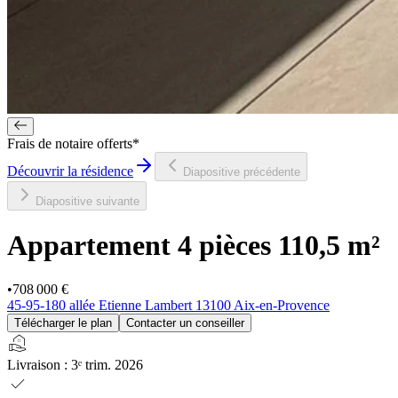
Frais de notaire offerts*
Découvrir la résidence
Diapositive précédente
Diapositive suivante
Appartement 4 pièces
110,5 m²
•
708 000 €
45-95-180 allée Etienne Lambert 13100 Aix-en-Provence
Télécharger le plan
Contacter un conseiller
real_estate_agent
Livraison
:
3ᵉ trim. 2026
check