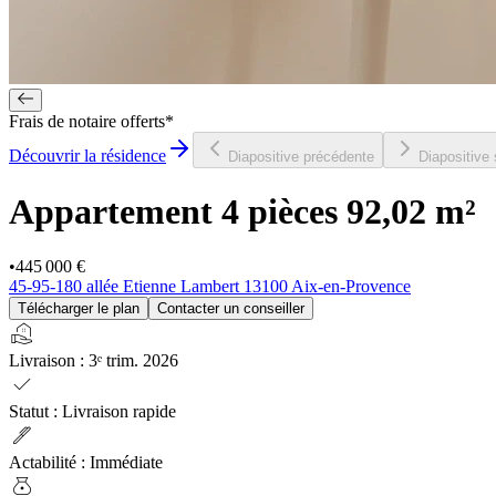
Frais de notaire offerts*
Découvrir la résidence
Diapositive précédente
Diapositive
Appartement 4 pièces
92,02 m²
•
445 000 €
45-95-180 allée Etienne Lambert 13100 Aix-en-Provence
Télécharger le plan
Contacter un conseiller
real_estate_agent
Livraison
:
3ᵉ trim. 2026
check
Statut
:
Livraison rapide
ink_pen
Actabilité
:
Immédiate
money_bag