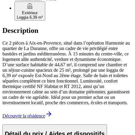
balcony
Extérieur
Loggia 6,39 m²
Description
Ce 2 pièces à Aix-en-Provence, situé dans l’opération Harmonie au
quartier de La Duranne, offre un cadre de vie privilégié entre
bastides et jardins méditerranéens. À 15 minutes du centre-ville, ce
logement allie authenticité, verdure et dynamisme économique.
D’une surface habitable de 44,67 m², il comprend une chambre et
un séjour-cuisine spacieux de 25 m², prolongé par une loggia de
6,39 m² exposée Est-Nord au 2ème étage. Salle de bain et toilettes
séparées complètent ce bien fonctionnel. Luminosité, confort
thermique certifié NF Habitat et RT 2012, ainsi qu’un
environnement calme au sein d’un domaine piétonnier, garantissent
un cadre de vie agréable. Idéal pour un premier achat ou un
investissement locatif, proche des commerces, écoles et transports.
Découvrir la résidence
Détail du prix / Aides et dispositifs