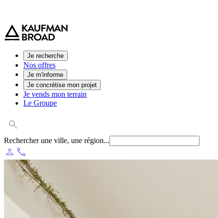
0 800 544 000
(service et appel gratuit)
Je recherche
Nos offres
Je m'informe
Je concrétise mon projet
Je vends mon terrain
Le Groupe
Rechercher une ville, une région...
person
phone