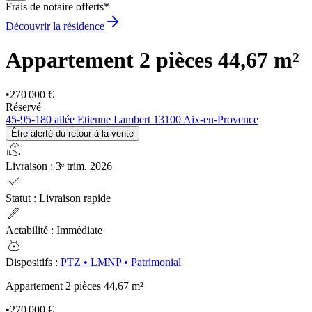
Frais de notaire offerts*
Découvrir la résidence
Appartement 2 pièces
44,67 m²
•
270 000 €
Réservé
45-95-180 allée Etienne Lambert 13100 Aix-en-Provence
Être alerté du retour à la vente
real_estate_agent
Livraison
:
3ᵉ trim. 2026
check
Statut
:
Livraison rapide
ink_pen
Actabilité
:
Immédiate
money_bag
Dispositifs
:
PTZ
•
LMNP
•
Patrimonial
Appartement 2 pièces
44,67 m²
•
270 000 €