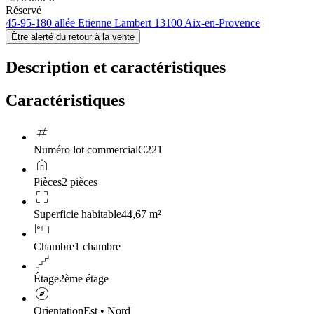
Réservé
45-95-180 allée Etienne Lambert 13100 Aix-en-Provence
Être alerté du retour à la vente
Description et caractéristiques
Caractéristiques
tag
Numéro lot commercial
C221
home
Pièces
2 pièces
crop_free
Superficie habitable
44,67 m²
hotel
Chambre
1 chambre
floor
Étage
2ème étage
explore
Orientation
Est • Nord