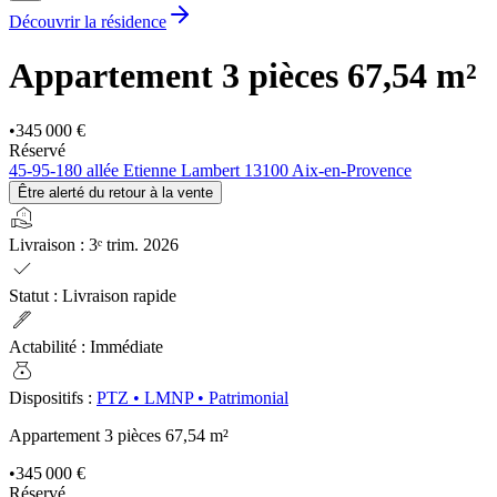
Découvrir la résidence
Appartement 3 pièces
67,54 m²
•
345 000 €
Réservé
45-95-180 allée Etienne Lambert 13100 Aix-en-Provence
Être alerté du retour à la vente
real_estate_agent
Livraison
:
3ᵉ trim. 2026
check
Statut
:
Livraison rapide
ink_pen
Actabilité
:
Immédiate
money_bag
Dispositifs
:
PTZ
•
LMNP
•
Patrimonial
Appartement 3 pièces
67,54 m²
•
345 000 €
Réservé