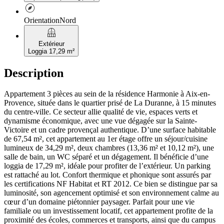
explore
Orientation
Nord
balcony
Extérieur
Loggia 17,29 m²
Description
Appartement 3 pièces au sein de la résidence Harmonie à Aix-en-
Provence, située dans le quartier prisé de La Duranne, à 15 minutes
du centre-ville. Ce secteur allie qualité de vie, espaces verts et
dynamisme économique, avec une vue dégagée sur la Sainte-
Victoire et un cadre provençal authentique. D’une surface habitable
de 67,54 m², cet appartement au 1er étage offre un séjour/cuisine
lumineux de 34,29 m², deux chambres (13,36 m² et 10,12 m²), une
salle de bain, un WC séparé et un dégagement. Il bénéficie d’une
loggia de 17,29 m², idéale pour profiter de l’extérieur. Un parking
est rattaché au lot. Confort thermique et phonique sont assurés par
les certifications NF Habitat et RT 2012. Ce bien se distingue par sa
luminosité, son agencement optimisé et son environnement calme au
cœur d’un domaine piétonnier paysager. Parfait pour une vie
familiale ou un investissement locatif, cet appartement profite de la
proximité des écoles, commerces et transports, ainsi que du campus