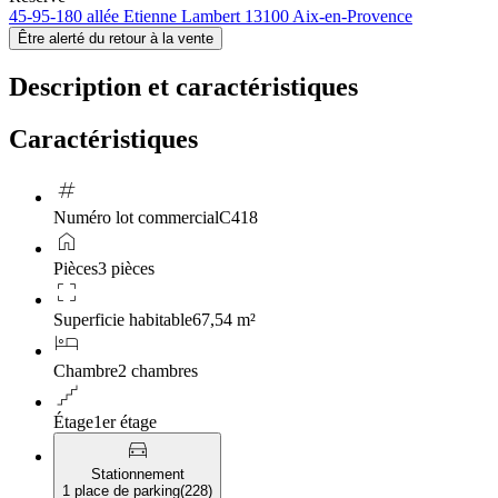
45-95-180 allée Etienne Lambert 13100 Aix-en-Provence
Être alerté du retour à la vente
Description et caractéristiques
Caractéristiques
tag
Numéro lot commercial
C418
home
Pièces
3 pièces
crop_free
Superficie habitable
67,54 m²
hotel
Chambre
2 chambres
floor
Étage
1er étage
directions_car
Stationnement
1 place de parking
(
228
)