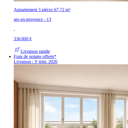
Appartement 3 pièces
67,72 m²
aix-en-provence - 13
,
336 000 €
rocket_launch
Livraison rapide
Frais de notaire offerts*
Livraison : 3ᵉ trim. 2026