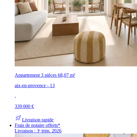
Appartement 3 pièces
68,07 m²
aix-en-provence - 13
,
339 000 €
rocket_launch
Livraison rapide
Frais de notaire offerts*
Livraison : 3ᵉ trim. 2026