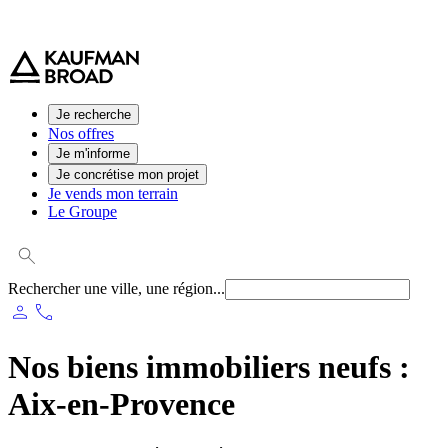
0 800 544 000
(service et appel gratuit)
Je recherche
Nos offres
Je m'informe
Je concrétise mon projet
Je vends mon terrain
Le Groupe
Rechercher une ville, une région...
person
phone
Nos biens immobiliers neufs :
Aix-en-Provence