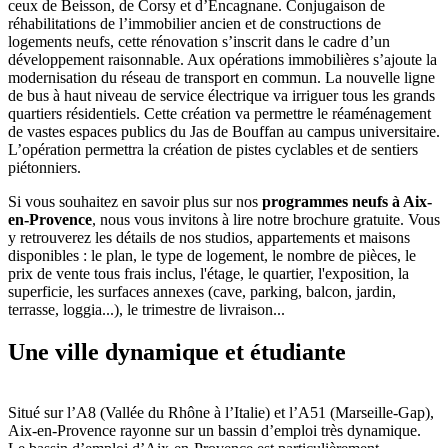
ceux de Beisson, de Corsy et d’Encagnane. Conjugaison de
réhabilitations de l’immobilier ancien et de constructions de
logements neufs, cette rénovation s’inscrit dans le cadre d’un
développement raisonnable. Aux opérations immobilières s’ajoute la
modernisation du réseau de transport en commun. La nouvelle ligne
de bus à haut niveau de service électrique va irriguer tous les grands
quartiers résidentiels. Cette création va permettre le réaménagement
de vastes espaces publics du Jas de Bouffan au campus universitaire.
L’opération permettra la création de pistes cyclables et de sentiers
piétonniers.
Si vous souhaitez en savoir plus sur nos
programmes neufs à Aix-
en-Provence
, nous vous invitons à lire notre brochure gratuite. Vous
y retrouverez les détails de nos studios, appartements et maisons
disponibles : le plan, le type de logement, le nombre de pièces, le
prix de vente tous frais inclus, l'étage, le quartier, l'exposition, la
superficie, les surfaces annexes (cave, parking, balcon, jardin,
terrasse, loggia...), le trimestre de livraison...
Une ville dynamique et étudiante
Situé sur l’A8 (Vallée du Rhône à l’Italie) et l’A51 (Marseille-Gap),
Aix-en-Provence rayonne sur un bassin d’emploi très dynamique.