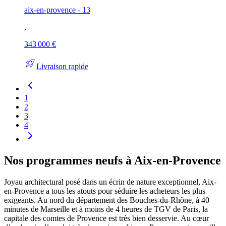
aix-en-provence - 13
,
343 000 €
rocket_launch
Livraison rapide
1
2
3
4
Nos programmes neufs à Aix-en-Provence
Joyau architectural posé dans un écrin de nature exceptionnel, Aix-
en-Provence a tous les atouts pour séduire les acheteurs les plus
exigeants. Au nord du département des Bouches-du-Rhône, à 40
minutes de Marseille et à moins de 4 heures de TGV de Paris, la
capitale des comtes de Provence est très bien desservie. Au cœur