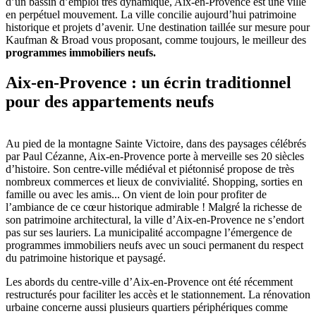
d’un bassin d’emploi très dynamique, Aix-en-Provence est une ville
en perpétuel mouvement. La ville concilie aujourd’hui patrimoine
historique et projets d’avenir. Une destination taillée sur mesure pour
Kaufman & Broad vous proposant, comme toujours, le meilleur des
programmes immobiliers neufs.
Aix-en-Provence : un écrin traditionnel
pour des appartements neufs
Au pied de la montagne Sainte Victoire, dans des paysages célébrés
par Paul Cézanne, Aix-en-Provence porte à merveille ses 20 siècles
d’histoire. Son centre-ville médiéval et piétonnisé propose de très
nombreux commerces et lieux de convivialité. Shopping, sorties en
famille ou avec les amis... On vient de loin pour profiter de
l’ambiance de ce cœur historique admirable ! Malgré la richesse de
son patrimoine architectural, la ville d’Aix-en-Provence ne s’endort
pas sur ses lauriers. La municipalité accompagne l’émergence de
programmes immobiliers neufs avec un souci permanent du respect
du patrimoine historique et paysagé.
Les abords du centre-ville d’Aix-en-Provence ont été récemment
restructurés pour faciliter les accès et le stationnement. La rénovation
urbaine concerne aussi plusieurs quartiers périphériques comme