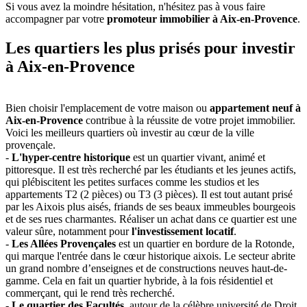
Si vous avez la moindre hésitation, n'hésitez pas à vous faire
accompagner par votre
promoteur immobilier à Aix-en-Provence
.
Les quartiers les plus prisés pour investir
à Aix-en-Provence
Bien choisir l'emplacement de votre maison ou
appartement neuf à
Aix-en-Provence
contribue à la réussite de votre projet immobilier.
Voici les meilleurs quartiers où investir au cœur de la ville
provençale.
-
L'hyper-centre historique
est un quartier vivant, animé et
pittoresque. Il est très recherché par les étudiants et les jeunes actifs,
qui plébiscitent les petites surfaces comme les studios et les
appartements T2 (2 pièces) ou T3 (3 pièces). Il est tout autant prisé
par les Aixois plus aisés, friands de ses beaux immeubles bourgeois
et de ses rues charmantes. Réaliser un achat dans ce quartier est une
valeur sûre, notamment pour
l'investissement locatif
.
-
Les Allées Provençales
est un quartier en bordure de la Rotonde,
qui marque l'entrée dans le cœur historique aixois. Le secteur abrite
un grand nombre d’enseignes et de constructions neuves haut-de-
gamme. Cela en fait un quartier hybride, à la fois résidentiel et
commerçant, qui le rend très recherché.
-
Le quartier des Facultés
, autour de la célèbre université de Droit,