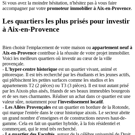
Si vous avez la moindre hésitation, n'hésitez pas à vous faire
accompagner par votre
promoteur immobilier à Aix-en-Provence
.
Les quartiers les plus prisés pour investir
à Aix-en-Provence
Bien choisir l'emplacement de votre maison ou
appartement neuf à
Aix-en-Provence
contribue à la réussite de votre projet immobilier.
Voici les meilleurs quartiers où investir au cœur de la ville
provençale.
-
L'hyper-centre historique
est un quartier vivant, animé et
pittoresque. Il est très recherché par les étudiants et les jeunes actifs,
qui plébiscitent les petites surfaces comme les studios et les
appartements T2 (2 pièces) ou T3 (3 pièces). Il est tout autant prisé
par les Aixois plus aisés, friands de ses beaux immeubles bourgeois
et de ses rues charmantes. Réaliser un achat dans ce quartier est une
valeur sûre, notamment pour
l'investissement locatif
.
-
Les Allées Provençales
est un quartier en bordure de la Rotonde,
qui marque l'entrée dans le cœur historique aixois. Le secteur abrite
un grand nombre d’enseignes et de constructions neuves haut-de-
gamme. Cela en fait un quartier hybride, à la fois résidentiel et
commerçant, qui le rend très recherché.
-
Le quartier des Facultés
, autour de la célèbre université de Droit,