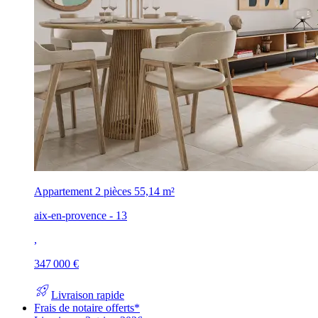
Appartement 2 pièces
55,14 m²
aix-en-provence - 13
,
347 000 €
rocket_launch
Livraison rapide
Frais de notaire offerts*