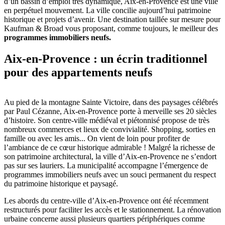
d’un bassin d’emploi très dynamique, Aix-en-Provence est une ville
en perpétuel mouvement. La ville concilie aujourd’hui patrimoine
historique et projets d’avenir. Une destination taillée sur mesure pour
Kaufman & Broad vous proposant, comme toujours, le meilleur des
programmes immobiliers neufs.
Aix-en-Provence : un écrin traditionnel
pour des appartements neufs
Au pied de la montagne Sainte Victoire, dans des paysages célébrés
par Paul Cézanne, Aix-en-Provence porte à merveille ses 20 siècles
d’histoire. Son centre-ville médiéval et piétonnisé propose de très
nombreux commerces et lieux de convivialité. Shopping, sorties en
famille ou avec les amis... On vient de loin pour profiter de
l’ambiance de ce cœur historique admirable ! Malgré la richesse de
son patrimoine architectural, la ville d’Aix-en-Provence ne s’endort
pas sur ses lauriers. La municipalité accompagne l’émergence de
programmes immobiliers neufs avec un souci permanent du respect
du patrimoine historique et paysagé.
Les abords du centre-ville d’Aix-en-Provence ont été récemment
restructurés pour faciliter les accès et le stationnement. La rénovation
urbaine concerne aussi plusieurs quartiers périphériques comme