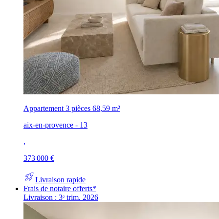
Appartement 3 pièces
68,59 m²
aix-en-provence - 13
,
373 000 €
rocket_launch
Livraison rapide
Frais de notaire offerts*
Livraison : 3ᵉ trim. 2026