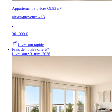
Appartement 3 pièces
69,83 m²
aix-en-provence - 13
,
361 000 €
rocket_launch
Livraison rapide
Frais de notaire offerts*
Livraison : 3ᵉ trim. 2026