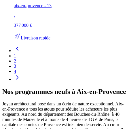
aix-en-provence - 13
,
377 000 €
rocket_launch
Livraison rapide
1
2
3
4
Nos programmes neufs à Aix-en-Provence
Joyau architectural posé dans un écrin de nature exceptionnel, Aix-
en-Provence a tous les atouts pour séduire les acheteurs les plus
exigeants. Au nord du département des Bouches-du-Rhône, à 40
minutes de Marseille et à moins de 4 heures de TGV de Paris, la
capitale des comtes de Provence est très bien desservie. Au cœur