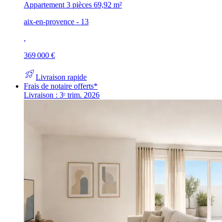
Appartement 3 pièces
69,92 m²
aix-en-provence - 13
,
369 000 €
rocket_launch
Livraison rapide
Frais de notaire offerts*
Livraison : 3ᵉ trim. 2026