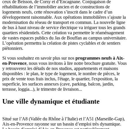
ceux de Beisson, de Corsy et d’Encagnane. Conjugaison de
réhabilitations de l’immobilier ancien et de constructions de
logements neufs, cette rénovation s’inscrit dans le cadre d’un
développement raisonnable. Aux opérations immobilières s’ajoute la
modernisation du réseau de transport en commun. La nouvelle ligne
de bus à haut niveau de service électrique va irriguer tous les grands
quartiers résidentiels. Cette création va permettre le réaménagement
de vastes espaces publics du Jas de Bouffan au campus universitaire.
L’opération permettra la création de pistes cyclables et de sentiers
piétonniers.
Si vous souhaitez en savoir plus sur nos
programmes neufs à Aix-
en-Provence
, nous vous invitons à lire notre brochure gratuite. Vous
y retrouverez les détails de nos studios, appartements et maisons
disponibles : le plan, le type de logement, le nombre de pièces, le
prix de vente tous frais inclus, l'étage, le quartier, l'exposition, la
superficie, les surfaces annexes (cave, parking, balcon, jardin,
terrasse, loggia...), le trimestre de livraison...
Une ville dynamique et étudiante
Situé sur l’A8 (Vallée du Rhône à l’Italie) et l’A51 (Marseille-Gap),
Aix-en-Provence rayonne sur un bassin d’emploi très dynamique.