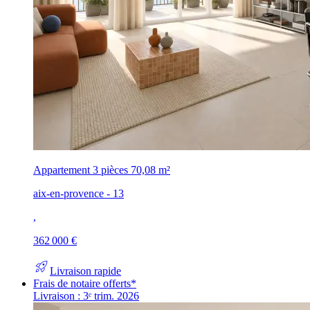
Appartement 3 pièces
70,08 m²
aix-en-provence - 13
,
362 000 €
rocket_launch
Livraison rapide
Frais de notaire offerts*
Livraison : 3ᵉ trim. 2026