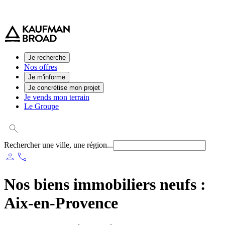
0 800 544 000
(service et appel gratuit)
Je recherche
Nos offres
Je m'informe
Je concrétise mon projet
Je vends mon terrain
Le Groupe
Rechercher une ville, une région...
person
phone
Nos biens immobiliers neufs :
Aix-en-Provence