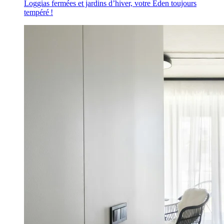
Loggias fermées et jardins d’hiver, votre Éden toujours
tempéré !