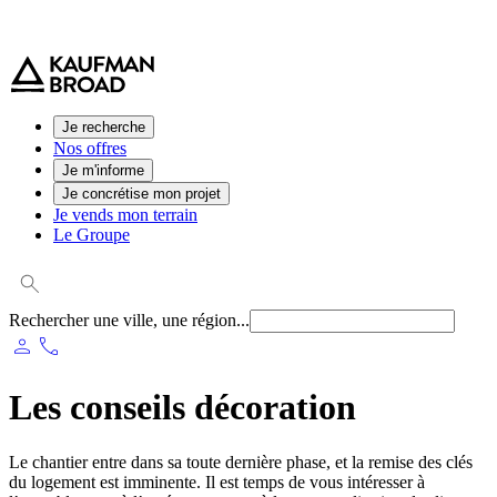
0 800 544 000
(service et appel gratuit)
Je recherche
Nos offres
Je m'informe
Je concrétise mon projet
Je vends mon terrain
Le Groupe
Rechercher une ville, une région...
person
phone
Les conseils décoration
Le chantier entre dans sa toute dernière phase, et la remise des clés
du logement est imminente. Il est temps de vous intéresser à