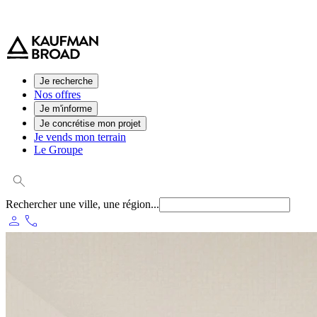
0 800 544 000
(service et appel gratuit)
Je recherche
Nos offres
Je m'informe
Je concrétise mon projet
Je vends mon terrain
Le Groupe
Rechercher une ville, une région...
person
phone