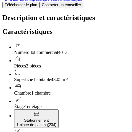
Télécharger le plan
Contacter un conseiller
Description et caractéristiques
Caractéristiques
tag
Numéro lot commercial
4013
home
Pièces
2 pièces
crop_free
Superficie habitable
48,05 m²
hotel
Chambre
1 chambre
floor
Étage
1er étage
directions_car
Stationnement
1 place de parking
(
234
)
explore