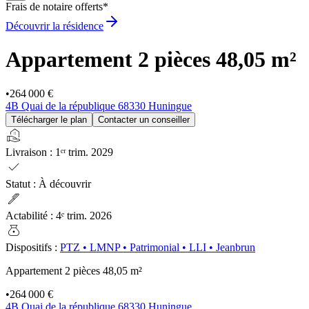
Frais de notaire offerts*
Découvrir la résidence
Appartement 2 pièces
48,05 m²
•
264 000 €
4B Quai de la république 68330 Huningue
Télécharger le plan
Contacter un conseiller
real_estate_agent
Livraison
:
1ᵉʳ trim. 2029
check
Statut
:
À découvrir
ink_pen
Actabilité
:
4ᵉ trim. 2026
money_bag
Dispositifs
:
PTZ
•
LMNP
•
Patrimonial
•
LLI
•
Jeanbrun
Appartement 2 pièces
48,05 m²
•
264 000 €
4B Quai de la république 68330 Huningue