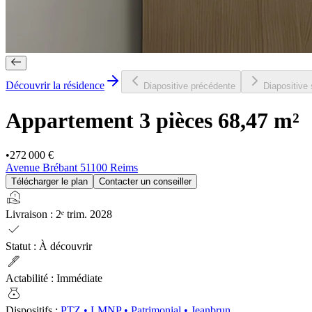
Découvrir la résidence
Diapositive précédente
Diapositive
Appartement 3 pièces
68,47 m²
•
272 000 €
Avenue Brébant 51100 Reims
Télécharger le plan
Contacter un conseiller
real_estate_agent
Livraison
:
2ᵉ trim. 2028
check
Statut
:
À découvrir
ink_pen
Actabilité
:
Immédiate
money_bag
Dispositifs
:
PTZ
•
LMNP
•
Patrimonial
•
Jeanbrun