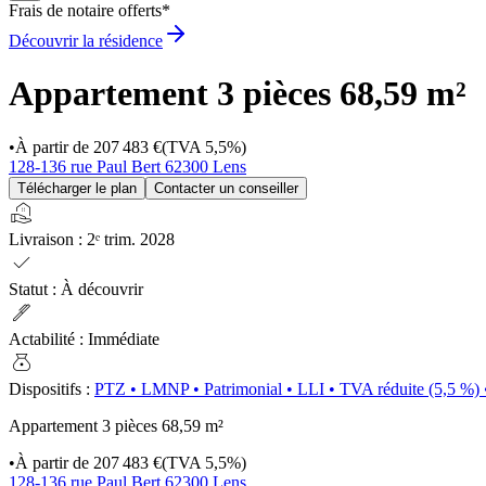
Frais de notaire offerts*
Découvrir la résidence
Appartement 3 pièces
68,59 m²
•
À partir de
207 483 €
(TVA 5,5%)
128-136 rue Paul Bert 62300 Lens
Télécharger le plan
Contacter un conseiller
real_estate_agent
Livraison
:
2ᵉ trim. 2028
check
Statut
:
À découvrir
ink_pen
Actabilité
:
Immédiate
money_bag
Dispositifs
:
PTZ
•
LMNP
•
Patrimonial
•
LLI
•
TVA réduite (5,5 %)
Appartement 3 pièces
68,59 m²
•
À partir de
207 483 €
(TVA 5,5%)
128-136 rue Paul Bert 62300 Lens