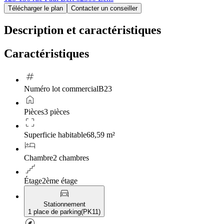
Télécharger le plan
Contacter un conseiller
Description et caractéristiques
Caractéristiques
tag
Numéro lot commercial
B23
home
Pièces
3 pièces
crop_free
Superficie habitable
68,59 m²
hotel
Chambre
2 chambres
floor
Étage
2ème étage
directions_car
Stationnement
1 place de parking
(
PK11
)
explore