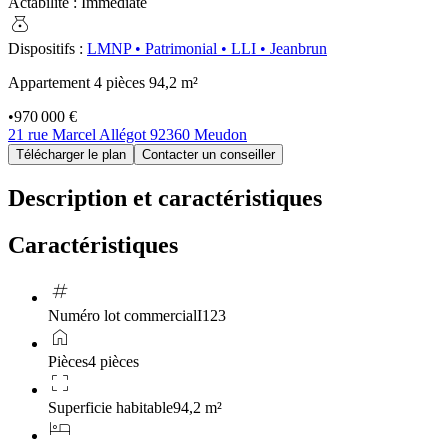
Actabilité
:
Immédiate
money_bag
Dispositifs
:
LMNP
•
Patrimonial
•
LLI
•
Jeanbrun
Appartement 4 pièces
94,2 m²
•
970 000 €
21 rue Marcel Allégot 92360 Meudon
Télécharger le plan
Contacter un conseiller
Description et caractéristiques
Caractéristiques
tag
Numéro lot commercial
I123
home
Pièces
4 pièces
crop_free
Superficie habitable
94,2 m²
hotel