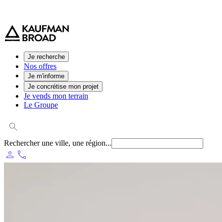
0 800 544 000
(service et appel gratuit)
Je recherche
Nos offres
Je m'informe
Je concrétise mon projet
Je vends mon terrain
Le Groupe
Rechercher une ville, une région...
person
phone