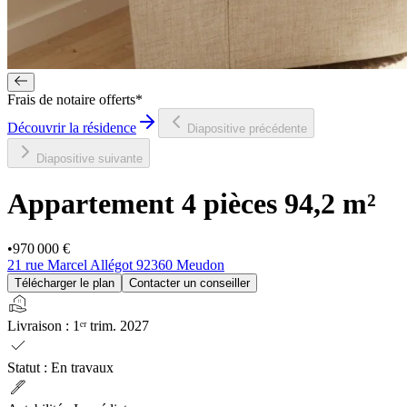
Frais de notaire offerts*
Découvrir la résidence
Diapositive précédente
Diapositive suivante
Appartement 4 pièces
94,2 m²
•
970 000 €
21 rue Marcel Allégot 92360 Meudon
Télécharger le plan
Contacter un conseiller
real_estate_agent
Livraison
:
1ᵉʳ trim. 2027
check
Statut
:
En travaux
ink_pen