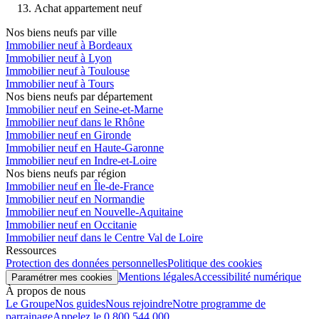
Achat appartement neuf
Nos biens neufs par ville
Immobilier neuf à Bordeaux
Immobilier neuf à Lyon
Immobilier neuf à Toulouse
Immobilier neuf à Tours
Nos biens neufs par département
Immobilier neuf en Seine-et-Marne
Immobilier neuf dans le Rhône
Immobilier neuf en Gironde
Immobilier neuf en Haute-Garonne
Immobilier neuf en Indre-et-Loire
Nos biens neufs par région
Immobilier neuf en Île-de-France
Immobilier neuf en Normandie
Immobilier neuf en Nouvelle-Aquitaine
Immobilier neuf en Occitanie
Immobilier neuf dans le Centre Val de Loire
Ressources
Protection des données personnelles
Politique des cookies
Mentions légales
Accessibilité numérique
Paramétrer mes cookies
À propos de nous
Le Groupe
Nos guides
Nous rejoindre
Notre programme de
parrainage
Appelez le 0 800 544 000