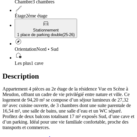
Chambre
3 chambres
floor
Étage
2ème étage
directions_car
Stationnement
1 place de parking double
(
25-26
)
explore
Orientation
Nord • Sud
add_home
Les plus
1 cave
Description
Appartement 4 pièces au 2e étage de la résidence Vue en Scène à
Meudon, offrant un cadre de vie privilégié entre nature et ville. Ce
logement de 94,20 m² se compose d’un séjour lumineux de 27,32
m² avec cuisine ouverte, de 3 chambres dont une suite parentale de
16,54 m², une salle de bains, une salle d’eau et un WC séparé.
Profitez de deux balcons totalisant 17 m² exposés Sud, d’une cave et
d’un parking. Idéal pour une vie familiale confortable, proche des
transports et commerces.