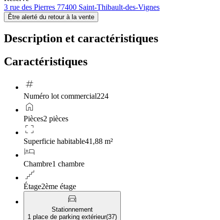
3 rue des Pierres 77400 Saint-Thibault-des-Vignes
Être alerté du retour à la vente
Description et caractéristiques
Caractéristiques
tag
Numéro lot commercial
224
home
Pièces
2 pièces
crop_free
Superficie habitable
41,88 m²
hotel
Chambre
1 chambre
floor
Étage
2ème étage
directions_car
Stationnement
1 place de parking extérieur
(
37
)