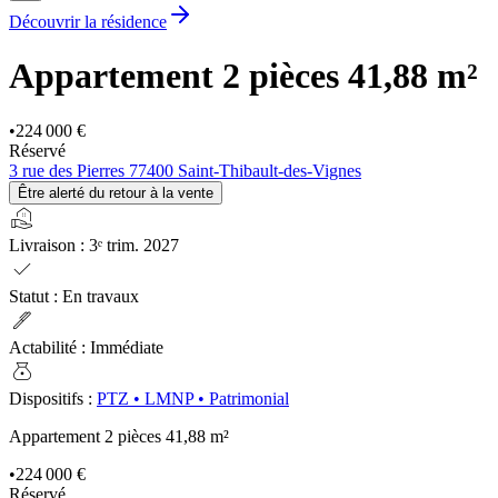
Découvrir la résidence
Appartement 2 pièces
41,88 m²
•
224 000 €
Réservé
3 rue des Pierres 77400 Saint-Thibault-des-Vignes
Être alerté du retour à la vente
real_estate_agent
Livraison
:
3ᵉ trim. 2027
check
Statut
:
En travaux
ink_pen
Actabilité
:
Immédiate
money_bag
Dispositifs
:
PTZ
•
LMNP
•
Patrimonial
Appartement 2 pièces
41,88 m²
•
224 000 €
Réservé