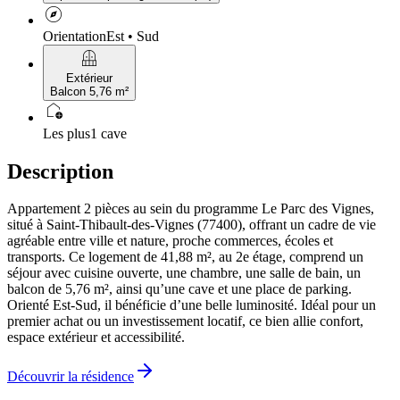
explore
Orientation
Est • Sud
balcony
Extérieur
Balcon 5,76 m²
add_home
Les plus
1 cave
Description
Appartement 2 pièces au sein du programme Le Parc des Vignes,
situé à Saint-Thibault-des-Vignes (77400), offrant un cadre de vie
agréable entre ville et nature, proche commerces, écoles et
transports. Ce logement de 41,88 m², au 2e étage, comprend un
séjour avec cuisine ouverte, une chambre, une salle de bain, un
balcon de 5,76 m², ainsi qu’une cave et une place de parking.
Orienté Est-Sud, il bénéficie d’une belle luminosité. Idéal pour un
premier achat ou un investissement locatif, ce bien allie confort,
espace extérieur et accessibilité.
Découvrir la résidence