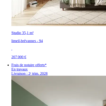
Studio
35,1 m²
limeil-brévannes - 94
,
207 000 €
Frais de notaire offerts*
En travaux
Livraison : 2ᵉ trim. 2028