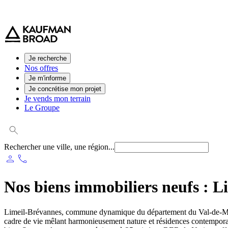
0 800 544 000
(service et appel gratuit)
Je recherche
Nos offres
Je m'informe
Je concrétise mon projet
Je vends mon terrain
Le Groupe
Rechercher une ville, une région...
person
phone
Nos biens immobiliers neufs :
L
Limeil-Brévannes, commune dynamique du département du Val-de-Marne,
cadre de vie mêlant harmonieusement nature et résidences contemporaine