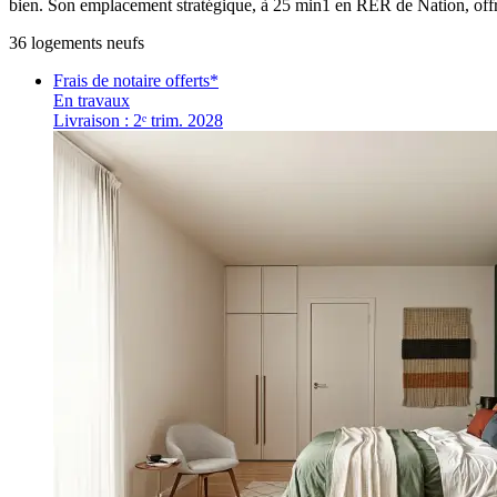
bien. Son emplacement stratégique, à 25 min1 en RER de Nation, offre
36
logement
s
neuf
s
Frais de notaire offerts*
En travaux
Livraison : 2ᵉ trim. 2028