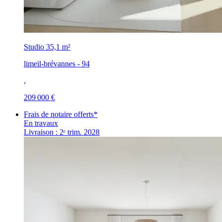
Studio
35,1 m²
limeil-brévannes - 94
,
209 000 €
Frais de notaire offerts*
En travaux
Livraison : 2ᵉ trim. 2028