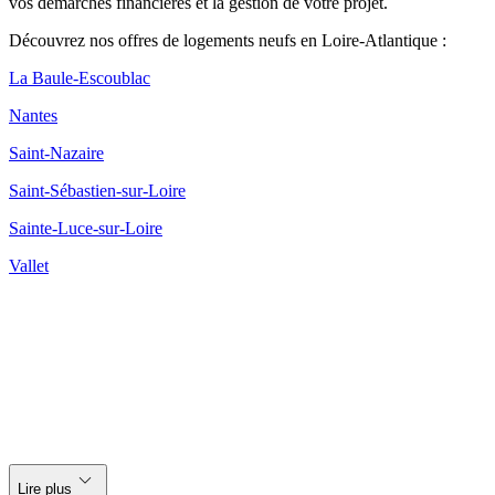
vos démarches financières et la gestion de votre projet.
Découvrez nos offres de logements neufs en Loire-Atlantique :
La Baule-Escoublac
Nantes
Saint-Nazaire
Saint-Sébastien-sur-Loire
Sainte-Luce-sur-Loire
Vallet
keyboard_arrow_down
Lire plus