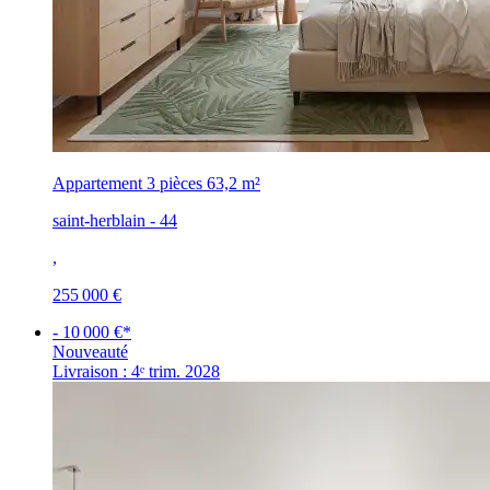
Appartement 3 pièces
63,2 m²
saint-herblain - 44
,
255 000 €
- 10 000 €*
Nouveauté
Livraison : 4ᵉ trim. 2028