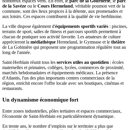
nombreux espaces verts. En effet, le
parc de la Gournerie
, le
parc
de la Savèze
ou le
Cours Hermeland
, véritable poumon vert de la
commune, sont des lieux propices à la détente, aux promenades et
aux loisirs. Ces espaces contribuent à la qualité de vie herblinoise.
La ville dispose également d'
équipements sportifs variés
: piscines,
terrains de sport, salles de fitness et parcours sportifs permettent à
chacun de pratiquer son activité favorite. Les amateurs de culture
apprécieront la
médiathèque
Hermeland, le Gymnase et le
théâtre
de La Gobinière qui proposent une programmation régulière tout au
long de l'année.
Saint-Herblain réunit tous les
services utiles au quotidien
: écoles
maternelles et primaires, collèges, lycées, commerces de proximité,
marchés hebdomadaires et équipements médicaux. La présence
d'Atlantis, l'un des plus importants centres commerciaux de la
région, enrichit encore l'offre locale avec ses boutiques, cinémas et
restaurants.
Un dynamisme économique fort
Entre zones industrielles, pôles tertiaires et espaces commerciaux,
l'économie de Saint-Herblain est particulièrement dynamique.
En trente ans, le nombre d’emplois sur le territoire a plus que