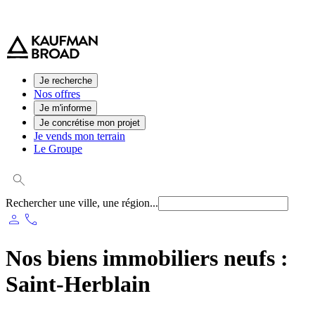
0 800 544 000
(service et appel gratuit)
Je recherche
Nos offres
Je m'informe
Je concrétise mon projet
Je vends mon terrain
Le Groupe
Rechercher une ville, une région...
person
phone
Nos biens immobiliers neufs :
Saint-Herblain