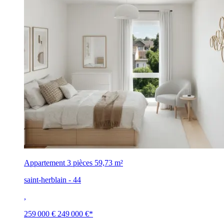
Appartement 3 pièces
59,73 m²
saint-herblain - 44
,
259 000 €
249 000 €
*