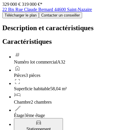
329 000 €
319 000 €
*
22 Bis Rue Claude Bernard 44600 Saint-Nazaire
Télécharger le plan
Contacter un conseiller
Description et caractéristiques
Caractéristiques
tag
Numéro lot commercial
A32
home
Pièces
3 pièces
crop_free
Superficie habitable
58,04 m²
hotel
Chambre
2 chambres
floor
Étage
3ème étage
directions_car
Stationnement