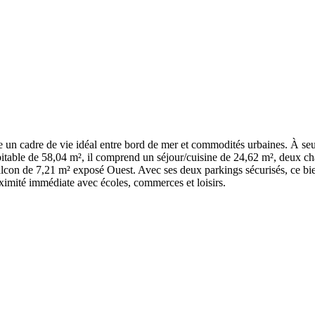
fre un cadre de vie idéal entre bord de mer et commodités urbaines. À se
table de 58,04 m², il comprend un séjour/cuisine de 24,62 m², deux ch
alcon de 7,21 m² exposé Ouest. Avec ses deux parkings sécurisés, ce bien
roximité immédiate avec écoles, commerces et loisirs.