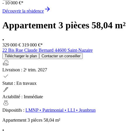
- 10 000 €*
Découvrir la résidence
Appartement 3 pièces
58,04 m²
•
329 000 €
319 000 €
*
22 Bis Rue Claude Bernard 44600 Saint-Nazaire
Télécharger le plan
Contacter un conseiller
real_estate_agent
Livraison
:
2ᵉ trim. 2027
check
Statut
:
En travaux
ink_pen
Actabilité
:
Immédiate
money_bag
Dispositifs
:
LMNP
•
Patrimonial
•
LLI
•
Jeanbrun
Appartement 3 pièces
58,04 m²
•