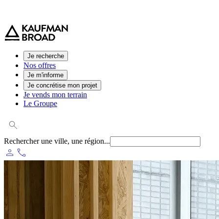
0 800 544 000
(service et appel gratuit)
Je recherche
Nos offres
Je m'informe
Je concrétise mon projet
Je vends mon terrain
Le Groupe
Rechercher une ville, une région...
person
phone