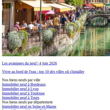
Les avantages du neuf
|
4 juin 2026
Vivre au bord de l'eau : top 10 des villes où s'installer
Nos biens neufs par ville
Immobilier neuf à Bordeaux
Immobilier neuf à Lyon
Immobilier neuf à Toulouse
Immobilier neuf à Tours
Nos biens neufs par département
Immobilier neuf en Seine-et-Marne