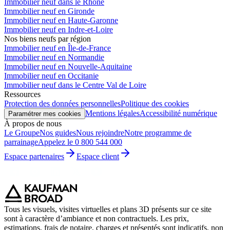
Immobilier neuf dans le Rhône
Immobilier neuf en Gironde
Immobilier neuf en Haute-Garonne
Immobilier neuf en Indre-et-Loire
Nos biens neufs par région
Immobilier neuf en Île-de-France
Immobilier neuf en Normandie
Immobilier neuf en Nouvelle-Aquitaine
Immobilier neuf en Occitanie
Immobilier neuf dans le Centre Val de Loire
Ressources
Protection des données personnelles
Politique des cookies
Mentions légales
Accessibilité numérique
Paramétrer mes cookies
À propos de nous
Le Groupe
Nos guides
Nous rejoindre
Notre programme de
parrainage
Appelez le 0 800 544 000
Espace partenaires
Espace client
Tous les visuels, visites virtuelles et plans 3D présents sur ce site
sont à caractère d’ambiance et non contractuels. Les prix,
estimations, frais de notaire, charges et présentés sont indicatifs, non