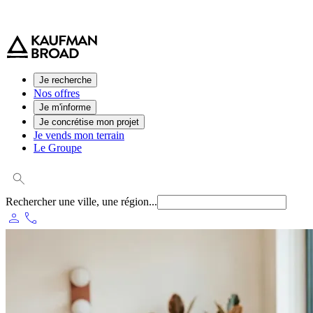
0 800 544 000
(service et appel gratuit)
Je recherche
Nos offres
Je m'informe
Je concrétise mon projet
Je vends mon terrain
Le Groupe
Rechercher une ville, une région...
person
phone