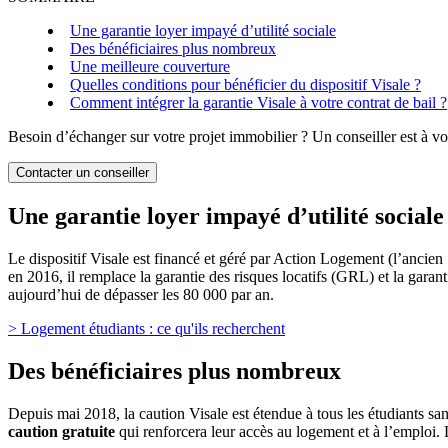
Une garantie loyer impayé d’utilité sociale
Des bénéficiaires plus nombreux
Une meilleure couverture
Quelles conditions pour bénéficier du dispositif Visale ?
Comment intégrer la garantie Visale à votre contrat de bail ?
Besoin d’échanger sur votre projet immobilier ? Un conseiller est à vo
Contacter un conseiller
Une garantie loyer impayé d’utilité sociale
Le dispositif Visale est financé et géré par Action Logement (l’ancien 
en 2016, il remplace la garantie des risques locatifs (GRL) et la garan
aujourd’hui de dépasser les 80 000 par an.
> Logement étudiants : ce qu'ils recherchent
Des bénéficiaires plus nombreux
Depuis mai 2018, la caution Visale est étendue à tous les étudiants san
caution gratuite
qui renforcera leur accès au logement et à l’emploi. L