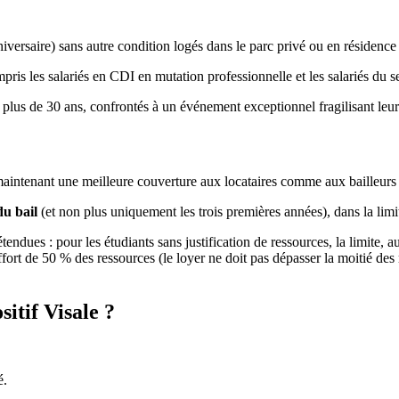
iversaire) sans autre condition logés dans le parc privé ou en résidence 
pris les salariés en CDI en mutation professionnelle et les salariés du se
lus de 30 ans, confrontés à un événement exceptionnel fragilisant leur 
e maintenant une meilleure couverture aux locataires comme aux bailleurs 
du bail
(et non plus uniquement les trois premières années), dans la lim
étendues : pour les étudiants sans justification de ressources, la limite
ffort de 50 % des ressources (le loyer ne doit pas dépasser la moitié des 
itif Visale ?
é.