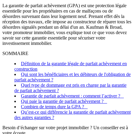
La garantie de parfait achèvement (GPA) est une protection légale
essentielle pour les propriétaires en cas de malfaçons ou de
désordres survenant dans leur logement neuf. Prenant effet dès la
réception des travaux, elle impose au constructeur de réparer tous les
désordres signalés pendant un délai d'un an. Kaufman & Broad,
votre promoteur immobilier, vous explique tout ce que vous devez
savoir sur cette garantie essentielle pour sécuriser votre
investissement immobilier.
SOMMAIRE
Définition de la garantie légale de parfait achèvement en
construction
Qui sont les bénéficiaires et les débiteurs de l'obligation de
parfait achèvement ?
Quel type de dommage est pris en charge par la garantie
de parfait achèvement ?
Garantie de parfait achèvement : comment l’activer ?
Qui paie la garantie de parfait achèvement ?
Combien de temps dure la GPA ?
Qu’est-ce qui différencie la garantie de parfait achèvement
des autres garanties ?
Besoin d’échanger sur votre projet immobilier ? Un conseiller est à
votre écoute.