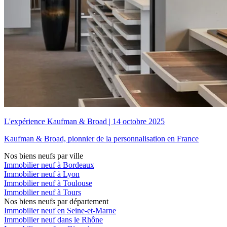
L'expérience Kaufman & Broad
|
14 octobre 2025
Kaufman & Broad, pionnier de la personnalisation en France
Nos biens neufs par ville
Immobilier neuf à Bordeaux
Immobilier neuf à Lyon
Immobilier neuf à Toulouse
Immobilier neuf à Tours
Nos biens neufs par département
Immobilier neuf en Seine-et-Marne
Immobilier neuf dans le Rhône